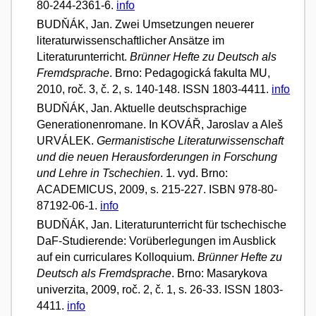
80-244-2361-6.
info
BUDŇÁK, Jan. Zwei Umsetzungen neuerer
literaturwissenschaftlicher Ansätze im
Literaturunterricht.
Brünner Hefte zu Deutsch als
Fremdsprache
. Brno: Pedagogická fakulta MU,
2010, roč. 3, č. 2, s. 140-148. ISSN 1803-4411.
info
BUDŇÁK, Jan. Aktuelle deutschsprachige
Generationenromane. In KOVÁŘ, Jaroslav a Aleš
URVÁLEK.
Germanistische Literaturwissenschaft
und die neuen Herausforderungen in Forschung
und Lehre in Tschechien
. 1. vyd. Brno:
ACADEMICUS, 2009, s. 215-227. ISBN 978-80-
87192-06-1.
info
BUDŇÁK, Jan. Literaturunterricht für tschechische
DaF-Studierende: Vorüberlegungen im Ausblick
auf ein curriculares Kolloquium.
Brünner Hefte zu
Deutsch als Fremdsprache
. Brno: Masarykova
univerzita, 2009, roč. 2, č. 1, s. 26-33. ISSN 1803-
4411.
info