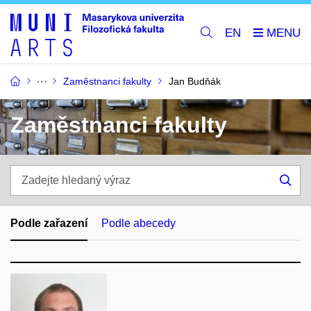
EN
Zaměstnanci fakulty
Jan Budňák
Zaměstnanci fakulty
Zadejte
hledaný
Hle
výraz
Podle zařazení
Podle abecedy