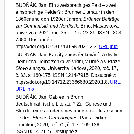
BUDŇÁK, Jan. Ein zweisprachiges Feld – zwei
einsprachige Felder? : Brünner Literatur in den
1860er und den 1920er Jahren.
Brünner Beiträge
zur Germanistik und Nordistik
. Brno: Masarykova
univerzita, 2021, roč. 35, č. 2, s. 23-39. ISSN 1803-
7380. Dostupné z:
https://doi.org/10.5817/BBGN2021-2-2.
URL
info
BUDŇÁK, Jan. Kanály zprostředkování : Aktivity
Heinricha Herbatschka ve Vídni, v Brně a v Praze.
Slovo a smysl
. Univerzita Karlova, 2020, roč. 17,
č. 33, s. 160-175. ISSN 1214-7915. Dostupné z:
https://doi.org/10.14712/23366680.2020.1.8.
URL
,
URL
info
BUDŇÁK, Jan. Gab es in Brünn
deutschmährische Literatur? Zur Genese und
Struktur eines – oder eines anderen – literarischen
Feldes.
Etudes Germaniques
. Paris: Didier
Erudition, 2020, roč. 75, č. 1, s. 109-128.
ISSN 0014-2115. Dostupné z: