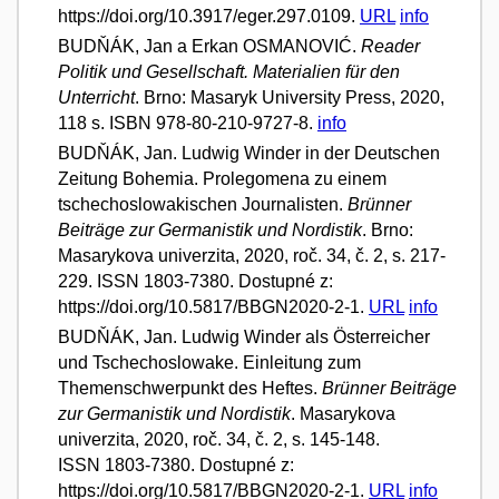
https://doi.org/10.3917/eger.297.0109.
URL
info
BUDŇÁK, Jan a Erkan OSMANOVIĆ.
Reader
Politik und Gesellschaft. Materialien für den
Unterricht
. Brno: Masaryk University Press, 2020,
118 s. ISBN 978-80-210-9727-8.
info
BUDŇÁK, Jan. Ludwig Winder in der Deutschen
Zeitung Bohemia. Prolegomena zu einem
tschechoslowakischen Journalisten.
Brünner
Beiträge zur Germanistik und Nordistik
. Brno:
Masarykova univerzita, 2020, roč. 34, č. 2, s. 217-
229. ISSN 1803-7380. Dostupné z:
https://doi.org/10.5817/BBGN2020-2-1.
URL
info
BUDŇÁK, Jan. Ludwig Winder als Österreicher
und Tschechoslowake. Einleitung zum
Themenschwerpunkt des Heftes.
Brünner Beiträge
zur Germanistik und Nordistik
. Masarykova
univerzita, 2020, roč. 34, č. 2, s. 145-148.
ISSN 1803-7380. Dostupné z:
https://doi.org/10.5817/BBGN2020-2-1.
URL
info