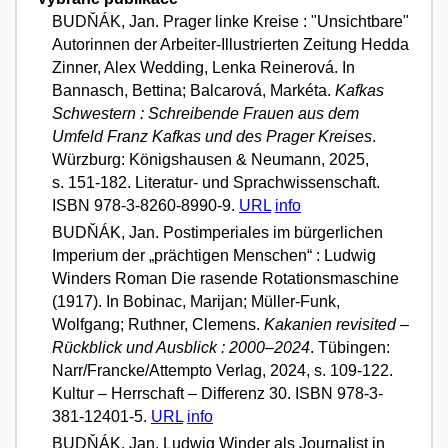
BUDŇÁK, Jan. Prager linke Kreise : "Unsichtbare"
Autorinnen der Arbeiter-Illustrierten Zeitung Hedda
Zinner, Alex Wedding, Lenka Reinerová. In
Bannasch, Bettina; Balcarová, Markéta.
Kafkas
Schwestern : Schreibende Frauen aus dem
Umfeld Franz Kafkas und des Prager Kreises
.
Würzburg: Königshausen & Neumann, 2025,
s. 151-182. Literatur- und Sprachwissenschaft.
ISBN 978-3-8260-8990-9.
URL
info
BUDŇÁK, Jan. Postimperiales im bürgerlichen
Imperium der „prächtigen Menschen“ : Ludwig
Winders Roman Die rasende Rotationsmaschine
(1917). In Bobinac, Marijan; Müller-Funk,
Wolfgang; Ruthner, Clemens.
Kakanien revisited –
Rückblick und Ausblick : 2000–2024
. Tübingen:
Narr/Francke/Attempto Verlag, 2024, s. 109-122.
Kultur – Herrschaft – Differenz 30. ISBN 978-3-
381-12401-5.
URL
info
BUDŇÁK, Jan. Ludwig Winder als Journalist in