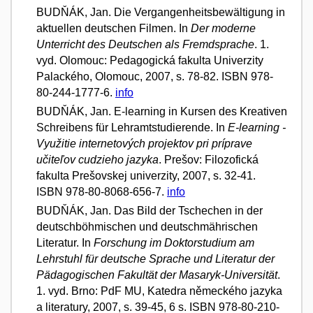
BUDŇÁK, Jan. Die Vergangenheitsbewältigung in
aktuellen deutschen Filmen. In
Der moderne
Unterricht des Deutschen als Fremdsprache
. 1.
vyd. Olomouc: Pedagogická fakulta Univerzity
Palackého, Olomouc, 2007, s. 78-82. ISBN 978-
80-244-1777-6.
info
BUDŇÁK, Jan. E-learning in Kursen des Kreativen
Schreibens für Lehramtstudierende. In
E-learning -
Využitie internetových projektov pri príprave
učiteľov cudzieho jazyka
. Prešov: Filozofická
fakulta Prešovskej univerzity, 2007, s. 32-41.
ISBN 978-80-8068-656-7.
info
BUDŇÁK, Jan. Das Bild der Tschechen in der
deutschböhmischen und deutschmährischen
Literatur. In
Forschung im Doktorstudium am
Lehrstuhl für deutsche Sprache und Literatur der
Pädagogischen Fakultät der Masaryk-Universität
.
1. vyd. Brno: PdF MU, Katedra německého jazyka
a literatury, 2007, s. 39-45, 6 s. ISBN 978-80-210-