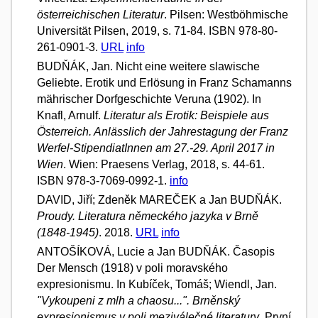
österreichischen Literatur
. Pilsen: Westböhmische
Universität Pilsen, 2019, s. 71-84. ISBN 978-80-
261-0901-3.
URL
info
BUDŇÁK, Jan. Nicht eine weitere slawische
Geliebte. Erotik und Erlösung in Franz Schamanns
mährischer Dorfgeschichte Veruna (1902). In
Knafl, Arnulf.
Literatur als Erotik: Beispiele aus
Österreich. Anlässlich der Jahrestagung der Franz
Werfel-StipendiatInnen am 27.-29. April 2017 in
Wien
. Wien: Praesens Verlag, 2018, s. 44-61.
ISBN 978-3-7069-0992-1.
info
DAVID, Jiří; Zdeněk MAREČEK a Jan BUDŇÁK.
Proudy. Literatura německého jazyka v Brně
(1848-1945)
. 2018.
URL
info
ANTOŠÍKOVÁ, Lucie a Jan BUDŇÁK. Časopis
Der Mensch (1918) v poli moravského
expresionismu. In Kubíček, Tomáš; Wiendl, Jan.
"Vykoupeni z mlh a chaosu...". Brněnský
expresionismus v poli meziválečné literatury
. První