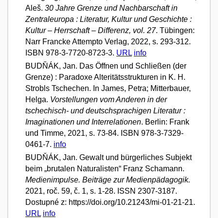
Aleš.
30 Jahre Grenze und Nachbarschaft in
Zentraleuropa : Literatur, Kultur und Geschichte :
Kultur – Herrschaft – Differenz, vol. 27
. Tübingen:
Narr Francke Attempto Verlag, 2022, s. 293-312.
ISBN 978-3-7720-8723-3.
URL
info
BUDŇÁK, Jan. Das Öffnen und Schließen (der
Grenze) : Paradoxe Alteritätsstrukturen in K. H.
Strobls Tschechen. In James, Petra; Mitterbauer,
Helga.
Vorstellungen vom Anderen in der
tschechisch- und deutschsprachigen Literatur :
Imaginationen und Interrelationen
. Berlin: Frank
und Timme, 2021, s. 73-84. ISBN 978-3-7329-
0461-7.
info
BUDŇÁK, Jan. Gewalt und bürgerliches Subjekt
beim „brutalen Naturalisten“ Franz Schamann.
Medienimpulse. Beiträge zur Medienpädagogik.
2021, roč. 59, č. 1, s. 1-28. ISSN 2307-3187.
Dostupné z: https://doi.org/10.21243/mi-01-21-21.
URL
info