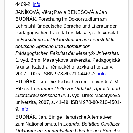
4469-2.
info
JANÍKOVÁ, Věra; Pavla BENEŠOVÁ a Jan
BUDŇÁK. Forschung im Doktorstudium am
Lehrstuhl für deutsche Sprache und Literatur der
Pädagogischen Fakultät der Masaryk-Universität.
In
Forschung im Doktorstudium am Lehrstuhl für
deutsche Sprache und Literatur der
Pädagogischen Fakultät der Masaryk-Universität
.
1. vyd. Brno: Masarykova univerzita, Pedagogická
fakulta, Katedra německého jazyka a literatury,
2007, 100 s. ISBN 978-80-210-4469-2.
info
BUDŇÁK, Jan. Die Tschechen im Frühwerk R. M.
Rilkes. In
Brünner Hefte zur Didaktik, Sprach- und
Literaturwissenschaft III.
1. vyd. Brno: Masarykova
univerzita, 2007, s. 41-49. ISBN 978-80-210-4501-
9.
info
BUDŇÁK, Jan. Einige literarische Alternativen
zum Nationalismus. In
Loando. Beiträge Olmützer
Doktoranden zur deutschen Literatur und Sprache
.