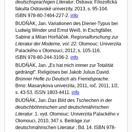
deutschsprachigen Literatur
. Ostrava: Filozofická
fakulta Ostravské univerzity, 2013, s. 95-104.
ISBN 978-80-7464-227-2.
info
BUDŇÁK, Jan. Variationen des Diener-Typus bei
Ludwig Winder und Ernst Weiß. In Eschgfäller,
Sabine a Milan Horňáček.
Regionalforschung zur
Literatur der Moderne, vol. 22
. Olomouc: Univerzita
Palackého v Olomouci, 2012, s. 105-116.
ISBN 978-80-244-3106-2.
info
BUDŇÁK, Jan. „Es hat mich immer zur Totalität
gedrängt“. Religiöses bei Jakob Julius David.
Brünner Hefte zu Deutsch als Fremdsprache
.
Brno: Masarykova univerzita, 2011, roč. 2011, 1/2,
s. 43-53. ISSN 1803-4411.
info
BUDŇÁK, Jan.
Das Bild des Tschechen in der
deutschböhmischen und deutschmährischen
Literatur
. 1. vyd. Olomouc: Univerzita Palackého v
Olomouci, 2010, 347 s. Beiträge zur
deutschmährischen Literatur ; Bd. 14. ISBN 978-