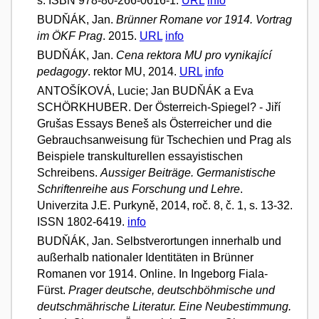
s. ISBN 978-80-266-0616-1.
URL
info
BUDŇÁK, Jan.
Brünner Romane vor 1914. Vortrag
im ÖKF Prag
. 2015.
URL
info
BUDŇÁK, Jan.
Cena rektora MU pro vynikající
pedagogy
. rektor MU, 2014.
URL
info
ANTOŠÍKOVÁ, Lucie; Jan BUDŇÁK a Eva
SCHÖRKHUBER. Der Österreich-Spiegel? - Jiří
Grušas Essays Beneš als Österreicher und die
Gebrauchsanweisung für Tschechien und Prag als
Beispiele transkulturellen essayistischen
Schreibens.
Aussiger Beiträge. Germanistische
Schriftenreihe aus Forschung und Lehre
.
Univerzita J.E. Purkyně, 2014, roč. 8, č. 1, s. 13-32.
ISSN 1802-6419.
info
BUDŇÁK, Jan. Selbstverortungen innerhalb und
außerhalb nationaler Identitäten in Brünner
Romanen vor 1914. Online. In Ingeborg Fiala-
Fürst.
Prager deutsche, deutschböhmische und
deutschmährische Literatur. Eine Neubestimmung.