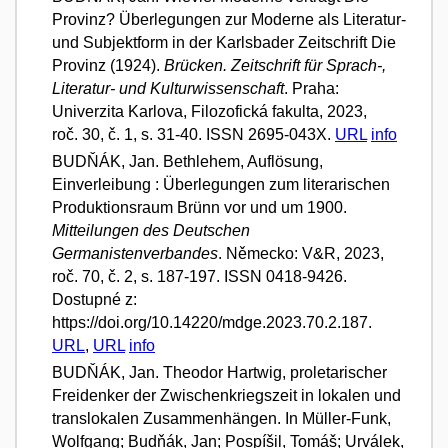
Provinz? Überlegungen zur Moderne als Literatur-
und Subjektform in der Karlsbader Zeitschrift Die
Provinz (1924).
Brücken. Zeitschrift für Sprach-,
Literatur- und Kulturwissenschaft
. Praha:
Univerzita Karlova, Filozofická fakulta, 2023,
roč. 30, č. 1, s. 31-40. ISSN 2695-043X.
URL
info
BUDŇÁK, Jan. Bethlehem, Auflösung,
Einverleibung : Überlegungen zum literarischen
Produktionsraum Brünn vor und um 1900.
Mitteilungen des Deutschen
Germanistenverbandes
. Německo: V&R, 2023,
roč. 70, č. 2, s. 187-197. ISSN 0418-9426.
Dostupné z:
https://doi.org/10.14220/mdge.2023.70.2.187.
URL
,
URL
info
BUDŇÁK, Jan. Theodor Hartwig, proletarischer
Freidenker der Zwischenkriegszeit in lokalen und
translokalen Zusammenhängen. In Müller-Funk,
Wolfgang; Budňák, Jan; Pospíšil, Tomáš; Urválek,