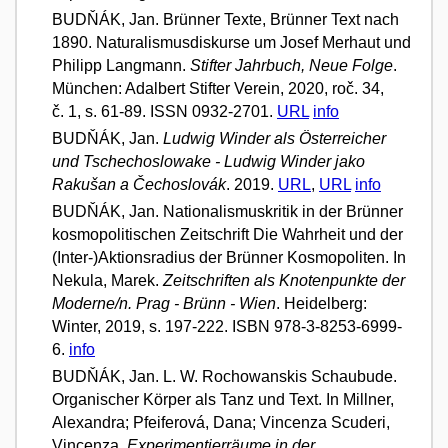
BUDŇÁK, Jan. Brünner Texte, Brünner Text nach
1890. Naturalismusdiskurse um Josef Merhaut und
Philipp Langmann.
Stifter Jahrbuch, Neue Folge
.
München: Adalbert Stifter Verein, 2020, roč. 34,
č. 1, s. 61-89. ISSN 0932-2701.
URL
info
BUDŇÁK, Jan.
Ludwig Winder als Österreicher
und Tschechoslowake - Ludwig Winder jako
Rakušan a Čechoslovák
. 2019.
URL
,
URL
info
BUDŇÁK, Jan. Nationalismuskritik in der Brünner
kosmopolitischen Zeitschrift Die Wahrheit und der
(Inter-)Aktionsradius der Brünner Kosmopoliten. In
Nekula, Marek.
Zeitschriften als Knotenpunkte der
Moderne/n. Prag - Brünn - Wien
. Heidelberg:
Winter, 2019, s. 197-222. ISBN 978-3-8253-6999-
6.
info
BUDŇÁK, Jan. L. W. Rochowanskis Schaubude.
Organischer Körper als Tanz und Text. In Millner,
Alexandra; Pfeiferová, Dana; Vincenza Scuderi,
Vincenza.
Experimentierräume in der