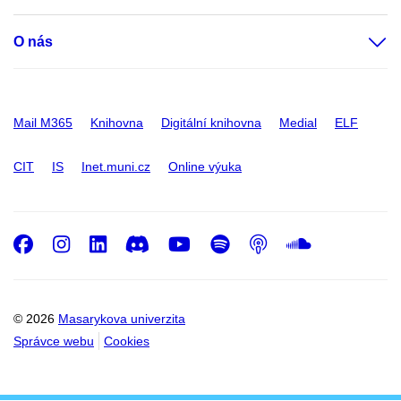
O nás
Mail M365
Knihovna
Digitální knihovna
Medial
ELF
CIT
IS
Inet.muni.cz
Online výuka
Facebook
Instagram
LinkedIn
Discord
Youtube
Spotify
Podcast
SoundC
© 2026
Masarykova univerzita
Správce webu
Cookies