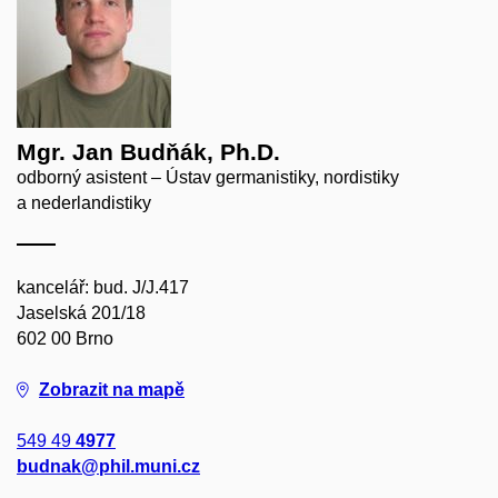
Mgr. Jan Budňák, Ph.D.
odborný asistent – Ústav germanistiky, nordistiky
a nederlandistiky
kancelář: bud. J/J.417
Jaselská 201/18
602 00 Brno
Zobrazit na mapě
549 49
4977
budnak@phil.muni.cz