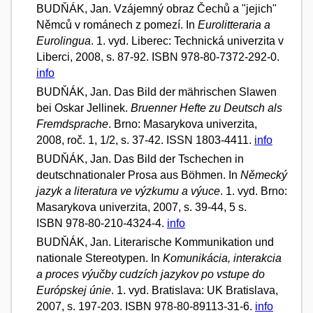
BUDŇÁK, Jan. Vzájemný obraz Čechů a "jejich"
Němců v románech z pomezí. In
Eurolitteraria a
Eurolingua
. 1. vyd. Liberec: Technická univerzita v
Liberci, 2008, s. 87-92. ISBN 978-80-7372-292-0.
info
BUDŇÁK, Jan. Das Bild der mährischen Slawen
bei Oskar Jellinek.
Bruenner Hefte zu Deutsch als
Fremdsprache
. Brno: Masarykova univerzita,
2008, roč. 1, 1/2, s. 37-42. ISSN 1803-4411.
info
BUDŇÁK, Jan. Das Bild der Tschechen in
deutschnationaler Prosa aus Böhmen. In
Německý
jazyk a literatura ve výzkumu a výuce
. 1. vyd. Brno:
Masarykova univerzita, 2007, s. 39-44, 5 s.
ISBN 978-80-210-4324-4.
info
BUDŇÁK, Jan. Literarische Kommunikation und
nationale Stereotypen. In
Komunikácia, interakcia
a proces výučby cudzích jazykov po vstupe do
Európskej únie
. 1. vyd. Bratislava: UK Bratislava,
2007, s. 197-203. ISBN 978-80-89113-31-6.
info