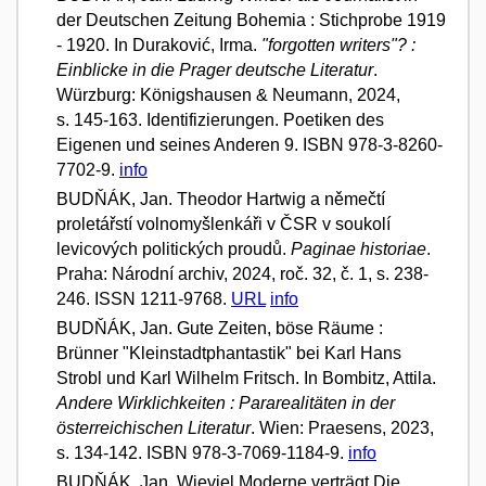
der Deutschen Zeitung Bohemia : Stichprobe 1919
- 1920. In Duraković, Irma.
"forgotten writers"? :
Einblicke in die Prager deutsche Literatur
.
Würzburg: Königshausen & Neumann, 2024,
s. 145-163. Identifizierungen. Poetiken des
Eigenen und seines Anderen 9. ISBN 978-3-8260-
7702-9.
info
BUDŇÁK, Jan. Theodor Hartwig a němečtí
proletářstí volnomyšlenkáři v ČSR v soukolí
levicových politických proudů.
Paginae historiae
.
Praha: Národní archiv, 2024, roč. 32, č. 1, s. 238-
246. ISSN 1211-9768.
URL
info
BUDŇÁK, Jan. Gute Zeiten, böse Räume :
Brünner "Kleinstadtphantastik" bei Karl Hans
Strobl und Karl Wilhelm Fritsch. In Bombitz, Attila.
Andere Wirklichkeiten : Pararealitäten in der
österreichischen Literatur
. Wien: Praesens, 2023,
s. 134-142. ISBN 978-3-7069-1184-9.
info
BUDŇÁK, Jan. Wieviel Moderne verträgt Die