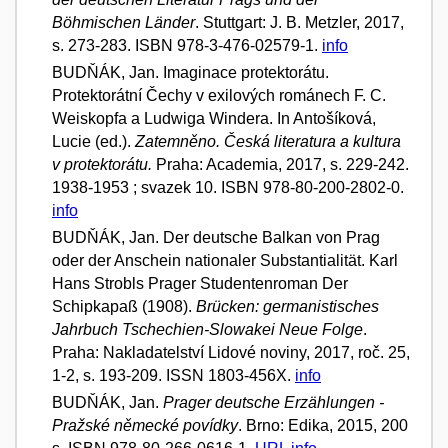
Böhmischen Länder
. Stuttgart: J. B. Metzler, 2017,
s. 273-283. ISBN 978-3-476-02579-1.
info
BUDŇÁK, Jan. Imaginace protektorátu.
Protektorátní Čechy v exilových románech F. C.
Weiskopfa a Ludwiga Windera. In Antošíková,
Lucie (ed.).
Zatemněno. Česká literatura a kultura
v protektorátu.
Praha: Academia, 2017, s. 229-242.
1938-1953 ; svazek 10. ISBN 978-80-200-2802-0.
info
BUDŇÁK, Jan. Der deutsche Balkan von Prag
oder der Anschein nationaler Substantialität. Karl
Hans Strobls Prager Studentenroman Der
Schipkapaß (1908).
Brücken: germanistisches
Jahrbuch Tschechien-Slowakei Neue Folge
.
Praha: Nakladatelství Lidové noviny, 2017, roč. 25,
1-2, s. 193-209. ISSN 1803-456X.
info
BUDŇÁK, Jan.
Prager deutsche Erzählungen -
Pražské německé povídky
. Brno: Edika, 2015, 200