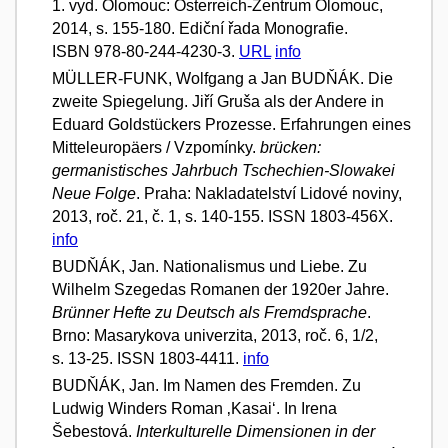
1. vyd. Olomouc: Österreich-Zentrum Olomouc,
2014, s. 155-180. Ediční řada Monografie.
ISBN 978-80-244-4230-3.
URL
info
MÜLLER-FUNK, Wolfgang a Jan BUDŇÁK. Die
zweite Spiegelung. Jiří Gruša als der Andere in
Eduard Goldstückers Prozesse. Erfahrungen eines
Mitteleuropäers / Vzpomínky.
brücken:
germanistisches Jahrbuch Tschechien-Slowakei
Neue Folge
. Praha: Nakladatelství Lidové noviny,
2013, roč. 21, č. 1, s. 140-155. ISSN 1803-456X.
info
BUDŇÁK, Jan. Nationalismus und Liebe. Zu
Wilhelm Szegedas Romanen der 1920er Jahre.
Brünner Hefte zu Deutsch als Fremdsprache
.
Brno: Masarykova univerzita, 2013, roč. 6, 1/2,
s. 13-25. ISSN 1803-4411.
info
BUDŇÁK, Jan. Im Namen des Fremden. Zu
Ludwig Winders Roman ‚Kasai‘. In Irena
Šebestová.
Interkulturelle Dimensionen in der