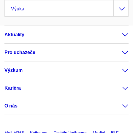
Výuka
Aktuality
Pro uchazeče
Výzkum
Kariéra
O nás
Mail M365
Knihovna
Digitální knihovna
Medial
ELF