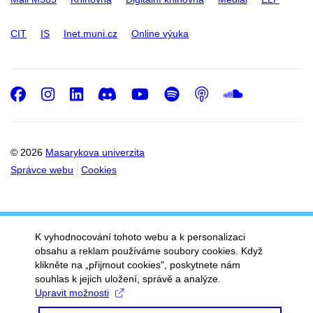
CIT
IS
Inet.muni.cz
Online výuka
Facebook
Instagram
LinkedIn
Discord
Youtube
Spotify
Podcast
SoundC
© 2026
Masarykova univerzita
Správce webu
Cookies
K vyhodnocování tohoto webu a k personalizaci
obsahu a reklam používáme soubory cookies. Když
klikněte na „přijmout cookies", poskytnete nám
souhlas k jejich uložení, správě a analýze.
Upravit možnosti