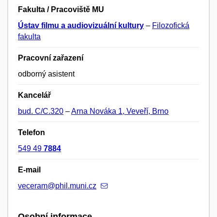
Fakulta / Pracoviště MU
Ústav filmu a audiovizuální kultury
–
Filozofická
fakulta
Pracovní zařazení
odborný asistent
Kancelář
bud. C/C.320
–
Arna Nováka 1, Veveří, Brno
Telefon
549 49
7884
E-mail
veceram@phil.muni.cz
Osobní informace