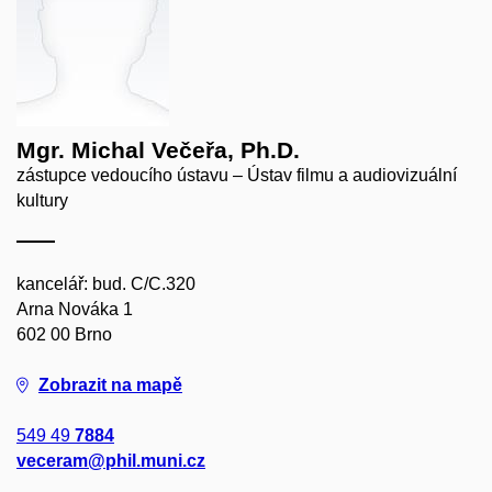
Mgr. Michal Večeřa, Ph.D.
zástupce vedoucího ústavu – Ústav filmu a audiovizuální
kultury
kancelář: bud. C/C.320
Arna Nováka 1
602 00 Brno
Zobrazit na mapě
549 49
7884
veceram@phil.muni.cz