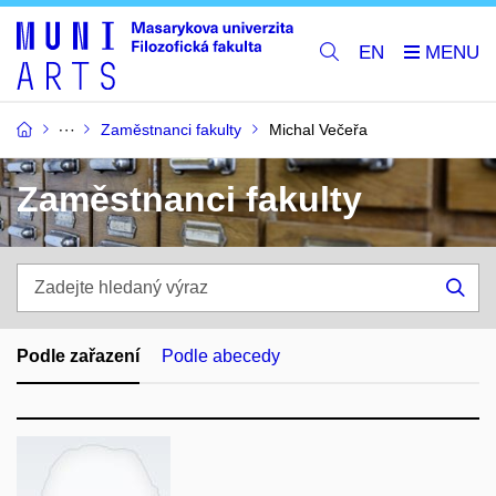
EN
Zaměstnanci fakulty
Michal Večeřa
Zaměstnanci fakulty
Zadejte
hledaný
Hle
výraz
Podle zařazení
Podle abecedy