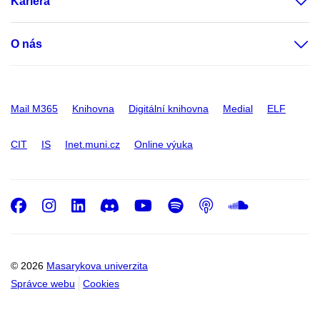
Kariéra
O nás
Mail M365
Knihovna
Digitální knihovna
Medial
ELF
CIT
IS
Inet.muni.cz
Online výuka
Facebook
Instagram
LinkedIn
Discord
Youtube
Spotify
Podcast
SoundC
© 2026
Masarykova univerzita
Správce webu
Cookies