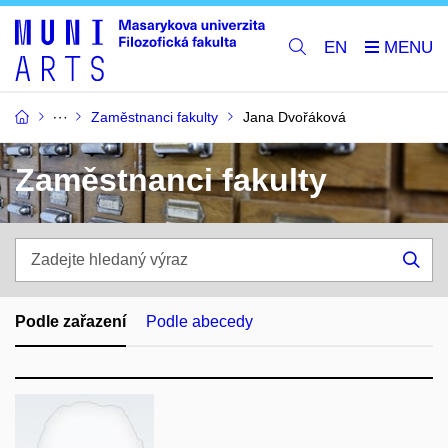
EN
Zaměstnanci fakulty
Jana Dvořáková
Zaměstnanci fakulty
Zadejte
hledaný
Hle
výraz
Podle zařazení
Podle abecedy