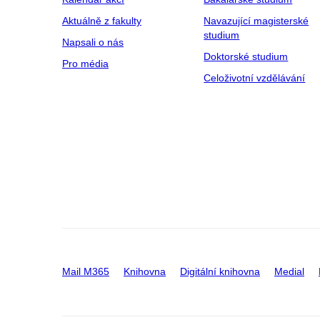
Aktuálně z fakulty
Navazující magisterské
studium
Napsali o nás
Doktorské studium
Pro média
Celoživotní vzdělávání
Mail M365
Knihovna
Digitální knihovna
Medial