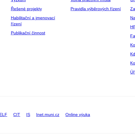
Řešené projekty
Pravidla výběrových řízení
Za
Habilitační a jmenovací
Na
řízení
HR
Publikační činnost
Fa
Ko
Kd
Ko
Úř
ELF
CIT
IS
Inet.muni.cz
Online výuka