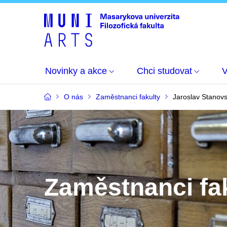
Novinky a akce
Chci studovat
O nás
Zaměstnanci fakulty
Jaroslav Stanov
Zaměstnanci fa