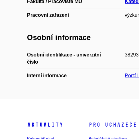
Fakulta / Pracoviště MU
Katedr
Pracovní zařazení
výzkum
Osobní informace
Osobní identifikace - univerzitní
38293
číslo
Interní informace
Portá
Aktuality
Pro uchazeče
Kalendář akcí
Bakalářské studium