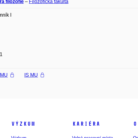
a filozofie
–
Filozofická fakulta
ník I
1
l MU
IS MU
Výzkum
Kariéra
O
Výzkum
Volná pracovní místa
Or