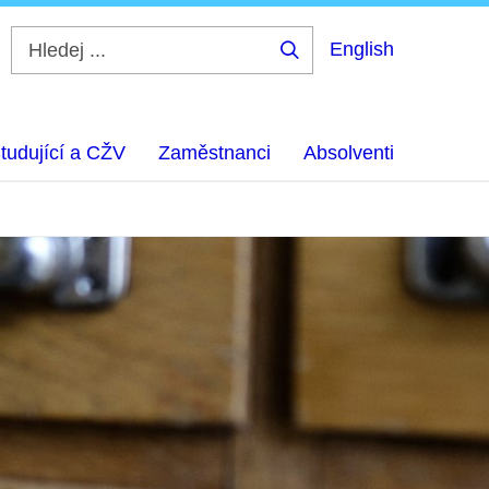
English
Hledej
...
tudující a CŽV
Zaměstnanci
Absolventi