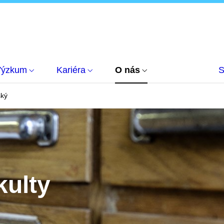
Výzkum
Kariéra
O nás
S
ský
kulty