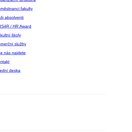
městnanci fakulty
ši absolventi
S4R / HR Award
kultní školy
merční služby
e nás najdete
ntakt
ední deska