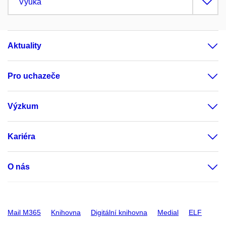
Výuka
Aktuality
Pro uchazeče
Výzkum
Kariéra
O nás
Mail M365
Knihovna
Digitální knihovna
Medial
ELF