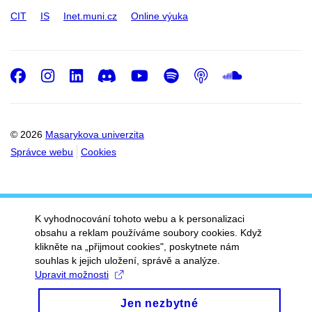
CIT
IS
Inet.muni.cz
Online výuka
Facebook
Instagram
LinkedIn
Discord
Youtube
Spotify
Podcast
SoundC
© 2026
Masarykova univerzita
Správce webu
Cookies
K vyhodnocování tohoto webu a k personalizaci
obsahu a reklam používáme soubory cookies. Když
klikněte na „přijmout cookies", poskytnete nám
souhlas k jejich uložení, správě a analýze.
Upravit možnosti
Jen nezbytné