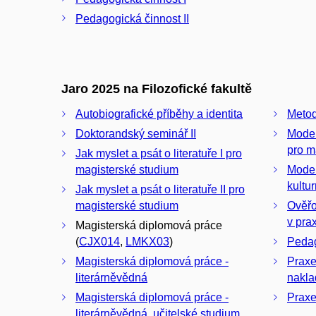
Pedagogická činnost II
Jaro 2025 na Filozofické fakultě
Autobiografické příběhy a identita
Metod
Doktorandský seminář II
Model
pro m
Jak myslet a psát o literatuře I pro
magisterské studium
Moder
kultu
Jak myslet a psát o literatuře II pro
magisterské studium
Ověřo
v prax
Magisterská diplomová práce
(
CJX014
,
LMKX03
)
Pedag
Magisterská diplomová práce -
Praxe
literárněvědná
nakla
Magisterská diplomová práce -
Praxe
literárněvědná, učitelské studium