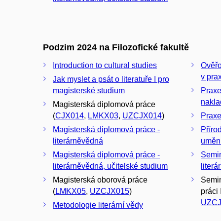
Podzim 2024 na Filozofické fakultě
Introduction to cultural studies
Ověřo
v prax
Jak myslet a psát o literatuře I pro
magisterské studium
Praxe
nakla
Magisterská diplomová práce
(
CJX014
,
LMKX03
,
UZCJX014
)
Praxe
Magisterská diplomová práce -
Příro
literárněvědná
umění
Magisterská diplomová práce -
Semin
literárněvědná, učitelské studium
liter
Magisterská oborová práce
Semin
(
LMKX05
,
UZCJX015
)
práci I
UZCJ
Metodologie literární vědy