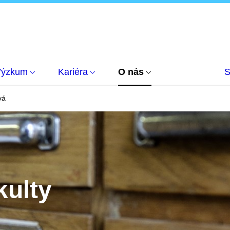
Výzkum
Kariéra
O nás
S
vá
kulty