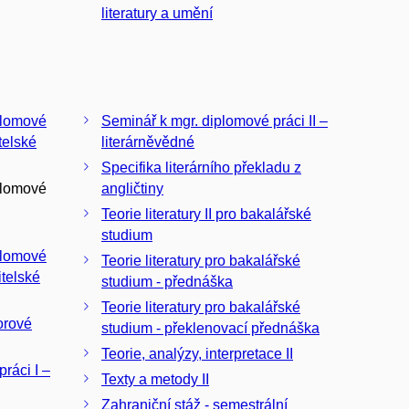
literatury a umění
plomové
Seminář k mgr. diplomové práci II –
itelské
literárněvědné
Specifika literárního překladu z
plomové
angličtiny
Teorie literatury II pro bakalářské
studium
plomové
Teorie literatury pro bakalářské
itelské
studium - přednáška
Teorie literatury pro bakalářské
orové
studium - překlenovací přednáška
Teorie, analýzy, interpretace II
ráci I –
Texty a metody II
Zahraniční stáž - semestrální