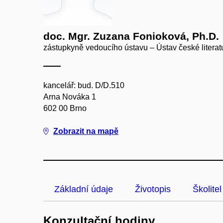
doc. Mgr. Zuzana Fonioková, Ph.D.
zástupkyně vedoucího ústavu – Ústav české literat
kancelář: bud. D/D.510
Arna Nováka 1
602 00 Brno
Zobrazit na mapě
Základní údaje
Životopis
Školitel
Konzultační hodiny