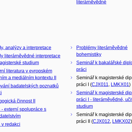
literárněvědné
y, analýzy a interpretace
Problémy literárněvědné
bohemistiky
y literárněvědné interpretace
agisterské studium
Seminář k bakalářské dip
práci
ní literatura v evropském
rním a mediálním kontextu II
Seminář k magisterské di
práci I (
CJX011
,
LMKX01
)
vání badatelských poznatků
i
Seminář k magisterské di
práci I - literárněvědné, uč
ogická činnost II
studium
 - externí spolupráce s
Seminář k magisterské di
datelstvím
práci II (
CJX012
,
LMKX02
)
 v redakci