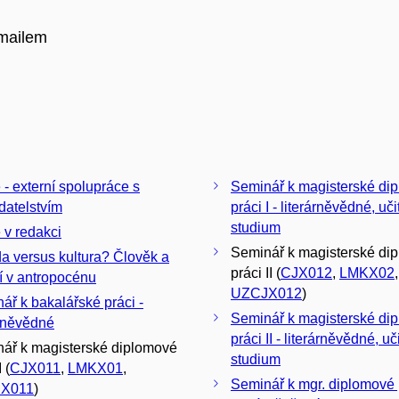
-mailem
 - externí spolupráce s
Seminář k magisterské di
datelstvím
práci I - literárněvědné, uč
studium
 v redakci
Seminář k magisterské di
da versus kultura? Člověk a
práci II (
CJX012
,
LMKX02
,
 v antropocénu
UZCJX012
)
ář k bakalářské práci -
Seminář k magisterské di
árněvědné
práci II - literárněvědné, uč
ář k magisterské diplomové
studium
 (
CJX011
,
LMKX01
,
Seminář k mgr. diplomové p
X011
)