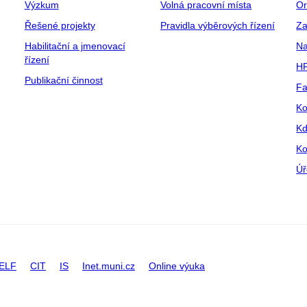
Výzkum
Volná pracovní místa
Or
Řešené projekty
Pravidla výběrových řízení
Za
Habilitační a jmenovací
Na
řízení
HR
Publikační činnost
Fa
Ko
Kd
Ko
Úř
ELF
CIT
IS
Inet.muni.cz
Online výuka