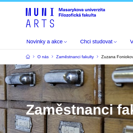
Novinky a akce
Chci studovat
O nás
Zaměstnanci fakulty
Zuzana Fonioko
Zaměstnanci fa