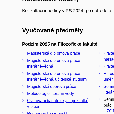
Konzultační hodiny v PS 2024: po dohodě e
Vyučované předměty
Podzim 2025 na Filozofické fakultě
Magisterská diplomová práce
Praxe
nakla
Magisterská diplomová práce -
literárněvědná
Praxe
Magisterská diplomová práce -
Příro
literárněvědná, učitelské studium
umění
Magisterská oborová práce
Semin
liter
Metodologie literární vědy
Semin
Ověřování badatelských poznatků
práci I
v praxi
UZCJ
Pedagogická činnost I