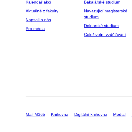
Kalendář akcí
Bakalářské studium
Aktuálně z fakulty
Navazující magisterské
studium
Napsali o nás
Doktorské studium
Pro média
Celoživotní vzdělávání
Mail M365
Knihovna
Digitální knihovna
Medial