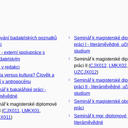
vání badatelských poznatků
Seminář k magisterské di
i
práci I - literárněvědné, uč
studium
 - externí spolupráce s
datelstvím
Seminář k magisterské di
práci II (
CJX012
,
LMKX02
,
 v redakci
UZCJX012
)
da versus kultura? Člověk a
Seminář k magisterské di
 v antropocénu
práci II - literárněvědné, uč
ář k bakalářské práci -
studium
árněvědné
Seminář k magisterské ob
ář k magisterské diplomové
práci
 (
CJX011
,
LMKX01
,
Seminář k mgr. diplomové p
X011
)
literárněvědné