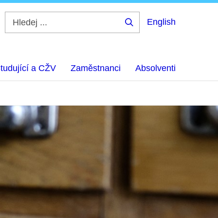
English
Hledej
...
tudující a CŽV
Zaměstnanci
Absolventi