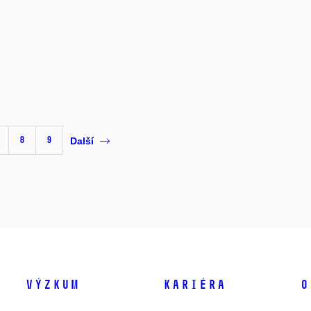
8
9
Další
Výzkum
Kariéra
O