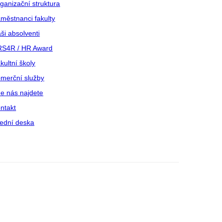
ganizační struktura
městnanci fakulty
ši absolventi
S4R / HR Award
kultní školy
merční služby
e nás najdete
ntakt
ední deska