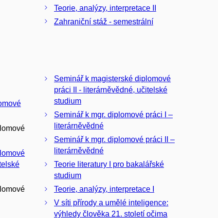
Teorie, analýzy, interpretace II
Zahraniční stáž - semestrální
Seminář k magisterské diplomové
práci II - literárněvědné, učitelské
studium
lomové
Seminář k mgr. diplomové práci I –
literárněvědné
plomové
Seminář k mgr. diplomové práci II –
literárněvědné
plomové
itelské
Teorie literatury I pro bakalářské
studium
plomové
Teorie, analýzy, interpretace I
V síti přírody a umělé inteligence:
výhledy člověka 21. století očima