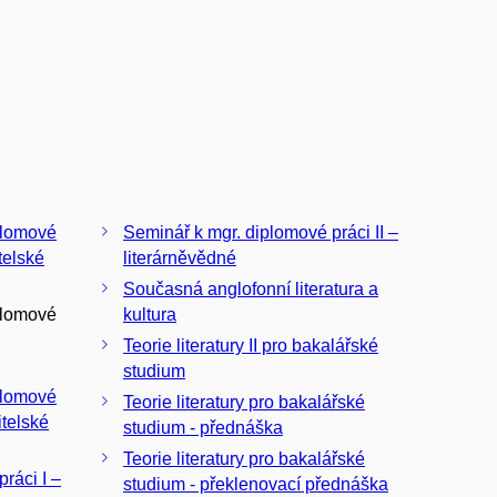
plomové
Seminář k mgr. diplomové práci II –
itelské
literárněvědné
Současná anglofonní literatura a
plomové
kultura
Teorie literatury II pro bakalářské
studium
plomové
Teorie literatury pro bakalářské
itelské
studium - přednáška
Teorie literatury pro bakalářské
ráci I –
studium - překlenovací přednáška