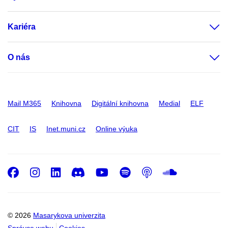
Kariéra
O nás
Mail M365
Knihovna
Digitální knihovna
Medial
ELF
CIT
IS
Inet.muni.cz
Online výuka
Facebook
Instagram
LinkedIn
Discord
Youtube
Spotify
Podcast
SoundC
© 2026
Masarykova univerzita
Správce webu
Cookies