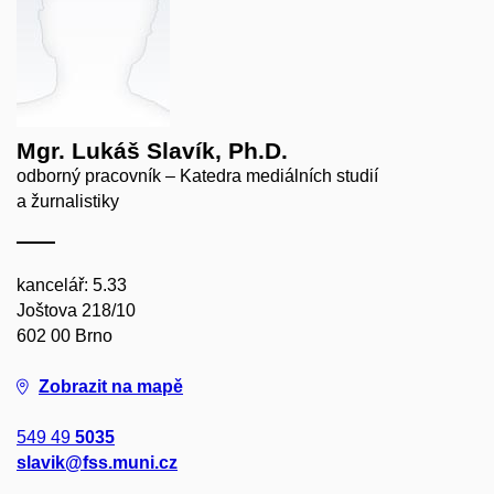
Mgr. Lukáš Slavík, Ph.D.
odborný pracovník – Katedra mediálních studií
a žurnalistiky
kancelář: 5.33
Joštova 218/10
602 00 Brno
Zobrazit na mapě
549 49
5035
slavik@fss.muni.cz