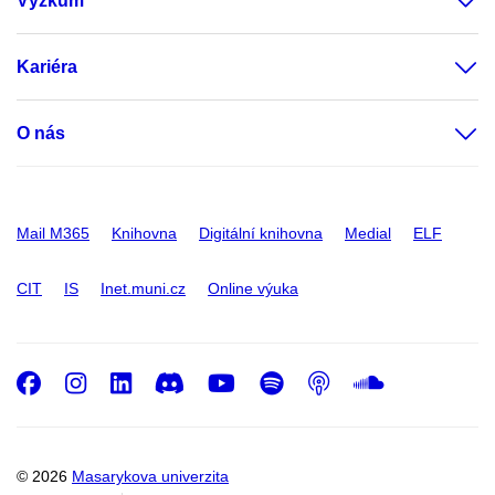
Výzkum
Kariéra
O nás
Mail M365
Knihovna
Digitální knihovna
Medial
ELF
CIT
IS
Inet.muni.cz
Online výuka
Facebook
Instagram
LinkedIn
Discord
Youtube
Spotify
Podcast
SoundC
© 2026
Masarykova univerzita