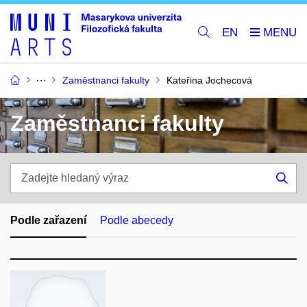
EN
Zaměstnanci fakulty
Kateřina Jochecová
Zaměstnanci fakulty
Zadejte
hledaný
Hle
výraz
Podle zařazení
Podle abecedy