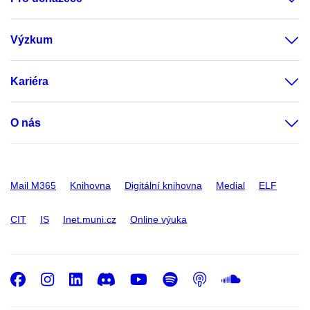
Výzkum
Kariéra
O nás
Mail M365
Knihovna
Digitální knihovna
Medial
ELF
CIT
IS
Inet.muni.cz
Online výuka
Facebook
Instagram
LinkedIn
Discord
Youtube
Spotify
Podcast
SoundC