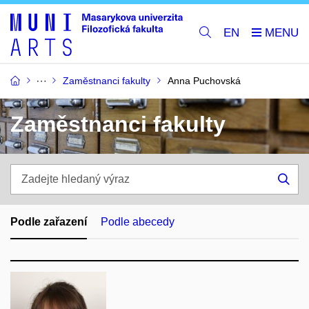
EN
Zaměstnanci fakulty
Anna Puchovská
Zaměstnanci fakulty
Zadejte
hledaný
Hle
výraz
Podle zařazení
Podle abecedy