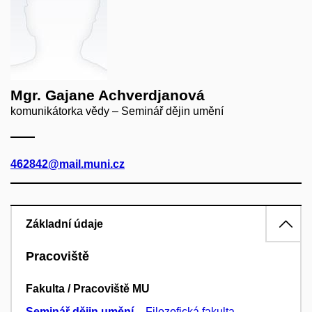
Mgr. Gajane Achverdjanová
komunikátorka vědy – Seminář dějin umění
462842@mail.muni.cz
Základní údaje
Pracoviště
Fakulta / Pracoviště MU
Seminář dějin umění
–
Filozofická fakulta