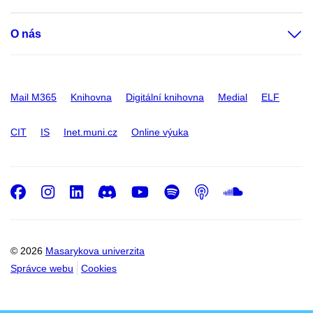
O nás
Mail M365
Knihovna
Digitální knihovna
Medial
ELF
CIT
IS
Inet.muni.cz
Online výuka
Facebook
Instagram
LinkedIn
Discord
Youtube
Spotify
Podcast
SoundC
© 2026
Masarykova univerzita
Správce webu
Cookies