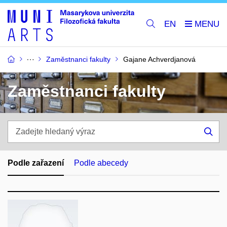
EN
Zaměstnanci fakulty
Gajane Achverdjanová
Zaměstnanci fakulty
Zadejte
hledaný
Hle
výraz
Podle zařazení
Podle abecedy