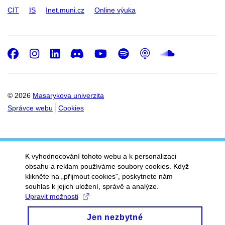
CIT
IS
Inet.muni.cz
Online výuka
Facebook
Instagram
LinkedIn
Discord
Youtube
Spotify
Podcast
SoundC
© 2026
Masarykova univerzita
Správce webu
Cookies
K vyhodnocování tohoto webu a k personalizaci
obsahu a reklam používáme soubory cookies. Když
klikněte na „přijmout cookies", poskytnete nám
souhlas k jejich uložení, správě a analýze.
Upravit možnosti
Jen nezbytné