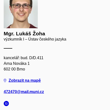
Mgr. Lukáš Žoha
výzkumník I – Ústav českého jazyka
kancelář: bud. D/D.411
Arna Nováka 1
602 00 Brno
Zobrazit na mapě
472470@mail.muni.cz