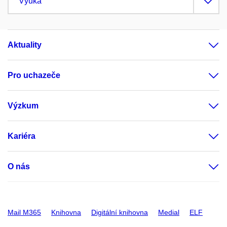
Výuka
Aktuality
Pro uchazeče
Výzkum
Kariéra
O nás
Mail M365
Knihovna
Digitální knihovna
Medial
ELF