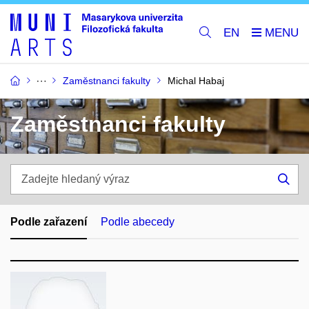
EN
Zaměstnanci fakulty
Michal Habaj
Zaměstnanci fakulty
Zadejte
hledaný
Hle
výraz
Podle zařazení
Podle abecedy