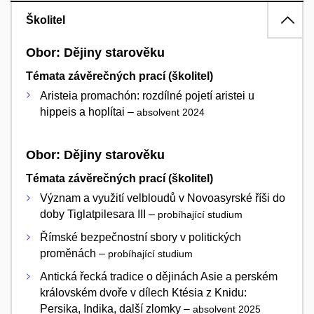
Školitel
Obor: Dějiny starověku
Témata závěrečných prací (školitel)
Aristeia promachón: rozdílné pojetí aristei u
hippeis a hoplítai –
absolvent 2024
Obor: Dějiny starověku
Témata závěrečných prací (školitel)
Význam a využití velbloudů v Novoasyrské říši do
doby Tiglatpilesara III –
probíhající studium
Římské bezpečnostní sbory v politických
proměnách –
probíhající studium
Antická řecká tradice o dějinách Asie a perském
královském dvoře v dílech Ktésia z Knidu:
Persika, Indika, další zlomky –
absolvent 2025