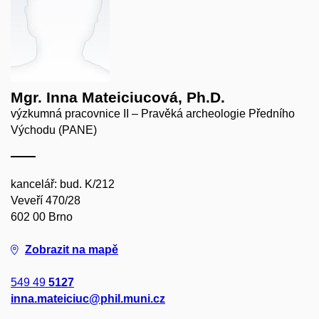
Mgr. Inna Mateiciucová, Ph.D.
výzkumná pracovnice II – Pravěká archeologie Předního
Východu (PANE)
kancelář: bud. K/212
Veveří 470/28
602 00 Brno
Zobrazit na mapě
549 49
5127
inna.mateiciuc@phil.muni.cz