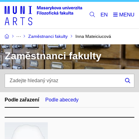
EN
Zaměstnanci fakulty
Inna Mateiciucová
Zaměstnanci fakulty
Zadejte
hledaný
Hle
výraz
Podle zařazení
Podle abecedy