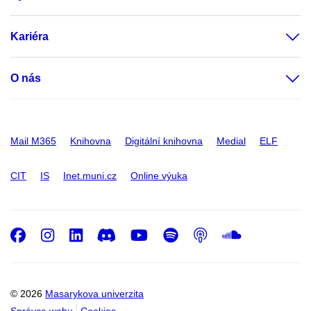
Kariéra
O nás
Mail M365
Knihovna
Digitální knihovna
Medial
ELF
CIT
IS
Inet.muni.cz
Online výuka
Facebook
Instagram
LinkedIn
Discord
Youtube
Spotify
Podcast
SoundC
© 2026
Masarykova univerzita
Správce webu
Cookies