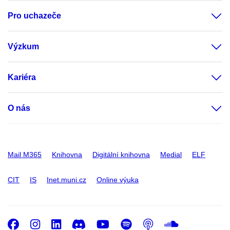
Pro uchazeče
Výzkum
Kariéra
O nás
Mail M365
Knihovna
Digitální knihovna
Medial
ELF
CIT
IS
Inet.muni.cz
Online výuka
Facebook
Instagram
LinkedIn
Discord
Youtube
Spotify
Podcast
SoundC