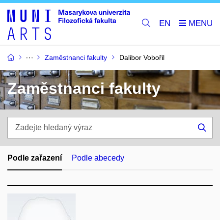
EN
Zaměstnanci fakulty
Dalibor Vobořil
Zaměstnanci fakulty
Zadejte
hledaný
Hle
výraz
Podle zařazení
Podle abecedy