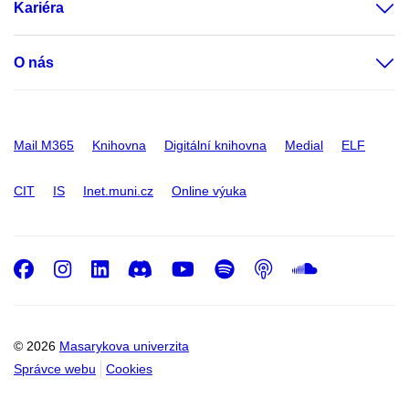
Kariéra
O nás
Mail M365
Knihovna
Digitální knihovna
Medial
ELF
CIT
IS
Inet.muni.cz
Online výuka
Facebook
Instagram
LinkedIn
Discord
Youtube
Spotify
Podcast
SoundC
© 2026
Masarykova univerzita
Správce webu
Cookies