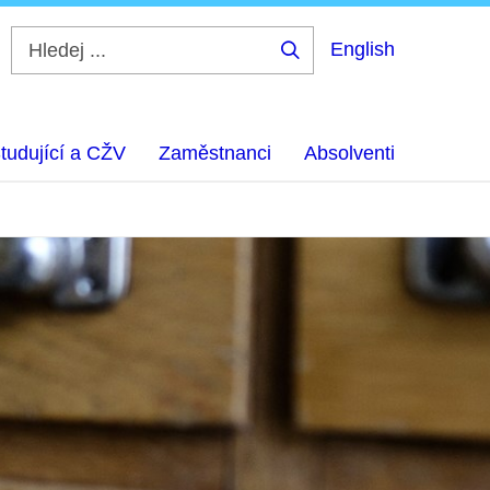
English
Hledej
...
tudující a CŽV
Zaměstnanci
Absolventi