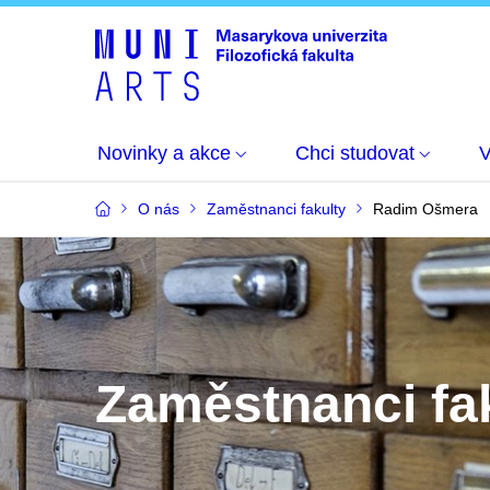
Novinky a akce
Chci studovat
O nás
Zaměstnanci fakulty
Radim Ošmera
Zaměstnanci fa