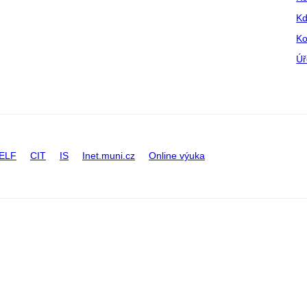
Kd
Ko
Úř
ELF
CIT
IS
Inet.muni.cz
Online výuka