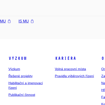
l MU
IS MU
Výzkum
Kariéra
O
Výzkum
Volná pracovní místa
Or
Řešené projekty
Pravidla výběrových řízení
Za
Habilitační a jmenovací
Na
řízení
HR
Publikační činnost
Fa
Ko