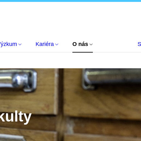
Výzkum
Kariéra
O nás
S
kulty