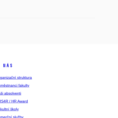
 nás
ganizační struktura
městnanci fakulty
ši absolventi
S4R / HR Award
kultní školy
merční služby