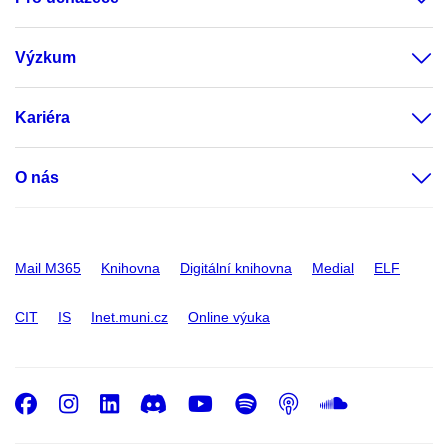
Výzkum
Kariéra
O nás
Mail M365
Knihovna
Digitální knihovna
Medial
ELF
CIT
IS
Inet.muni.cz
Online výuka
Facebook
Instagram
LinkedIn
Discord
Youtube
Spotify
Podcast
SoundC