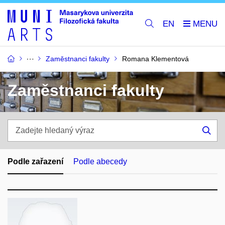
EN
Zaměstnanci fakulty
Romana Klementová
Zaměstnanci fakulty
Zadejte
hledaný
Hle
výraz
Podle zařazení
Podle abecedy