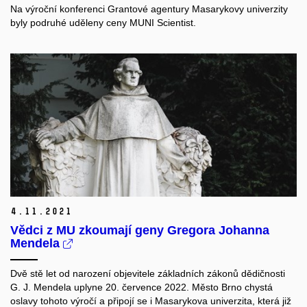
Na výroční konferenci Grantové agentury Masarykovy univerzity
byly podruhé uděleny ceny MUNI Scientist.
4.
11.
2021
Vědci z MU zkoumají geny Gregora Johanna
Mendela
Dvě stě let od narození objevitele základních zákonů dědičnosti
G. J. Mendela uplyne 20. července 2022. Město Brno chystá
oslavy tohoto výročí a připojí se i Masarykova univerzita, která již