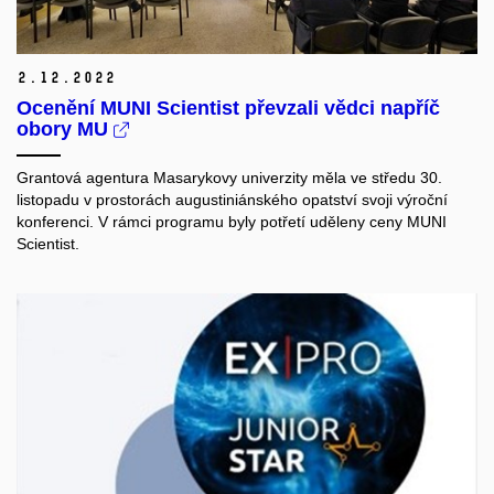
2.
12.
2022
Ocenění MUNI Scientist převzali vědci napříč
obory MU
Grantová agentura Masarykovy univerzity měla ve středu 30.
listopadu v prostorách augustiniánského opatství svoji výroční
konferenci. V rámci programu byly potřetí uděleny ceny MUNI
Scientist.