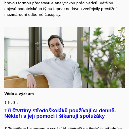
hravou formou představuje analytickou práci vědců. Většinu
objevů badatelského týmu teprve nedávno zveřejnily prestižní
mezinárodní odborné časopisy.
Věda a výzkum
19.
3.
Tři čtvrtiny středoškoláků používají AI denně.
Někteří s její pomocí i šikanují spolužáky
S Tomášem Lintnerem o využití AI nástrojů na českých středních