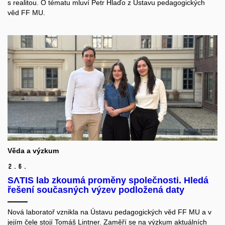
s realitou. O tématu mluví Petr Hlaďo z Ústavu pedagogických
věd FF MU.
Věda a výzkum
2.
6.
SΛTIS lab zkoumá proměny společnosti. Hledá
řešení současných výzev podložená daty
Nová laboratoř vznikla na Ústavu pedagogických věd FF MU a v
jejím čele stojí Tomáš Lintner. Zaměří se na výzkum aktuálních