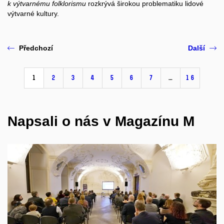
k
výtvarnému folklorismu
rozkrývá širokou problematiku lidové
výtvarné kultury.
Předchozí
Další
1
2
3
4
5
6
7
…
16
Napsali o nás v Magazínu M