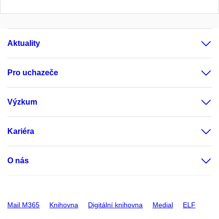
Aktuality
Pro uchazeče
Výzkum
Kariéra
O nás
Mail M365
Knihovna
Digitální knihovna
Medial
ELF