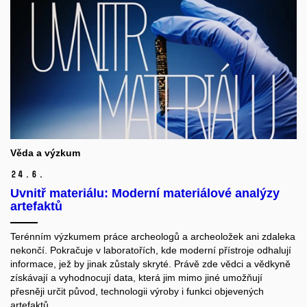
Věda a výzkum
24.
6.
Uvnitř materiálu: Moderní materiálové analýzy
artefaktů
Terénním výzkumem práce archeologů a archeoložek ani zdaleka
nekončí. Pokračuje v laboratořích, kde moderní přístroje odhalují
informace, jež by jinak zůstaly skryté. Právě zde vědci a vědkyně
získávají a vyhodnocují data, která jim mimo jiné umožňují
přesněji určit původ, technologii výroby i funkci objevených
artefaktů.