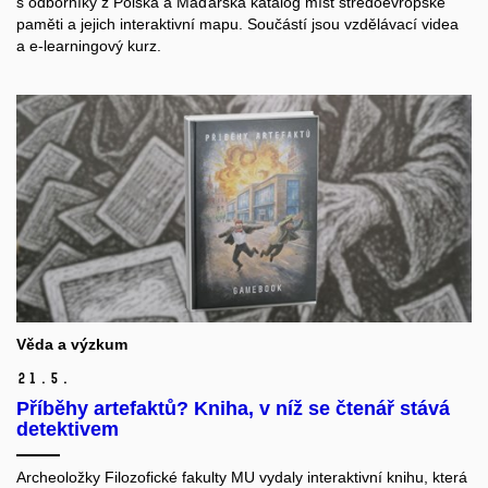
s odborníky z Polska a Maďarska katalog míst středoevropské
paměti a jejich interaktivní mapu. Součástí jsou vzdělávací videa
a e-learningový kurz.
Věda a výzkum
21.
5.
Příběhy artefaktů? Kniha, v níž se čtenář stává
detektivem
Archeoložky Filozofické fakulty MU vydaly interaktivní knihu, která