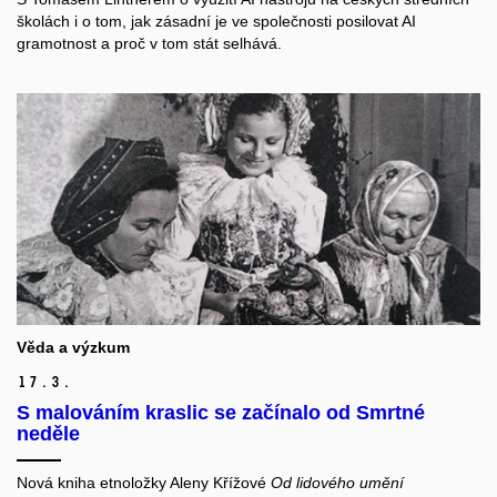
školách i o tom, jak zásadní je ve společnosti posilovat AI
gramotnost a proč v tom stát selhává.
Věda a výzkum
17.
3.
S malováním kraslic se začínalo od Smrtné
neděle
Nová kniha etnoložky Aleny Křížové
Od lidového umění