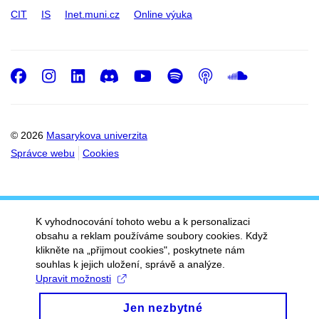
CIT
IS
Inet.muni.cz
Online výuka
Facebook
Instagram
LinkedIn
Discord
Youtube
Spotify
Podcast
SoundC
© 2026
Masarykova univerzita
Správce webu
Cookies
K vyhodnocování tohoto webu a k personalizaci
obsahu a reklam používáme soubory cookies. Když
klikněte na „přijmout cookies", poskytnete nám
souhlas k jejich uložení, správě a analýze.
Upravit možnosti
Jen nezbytné