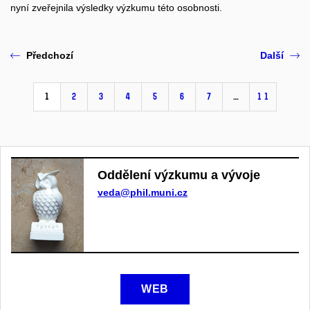
nyní zveřejnila výsledky výzkumu této osobnosti.
Předchozí
Další
1
2
3
4
5
6
7
…
11
Oddělení výzkumu a vývoje
veda@phil.muni.cz
WEB