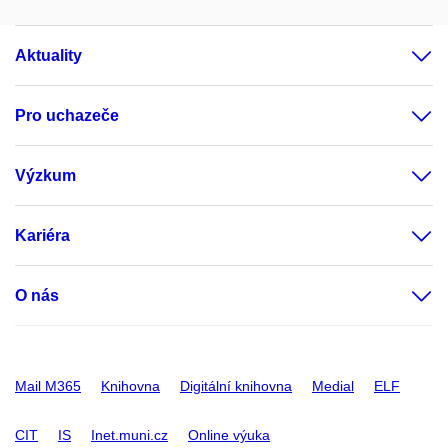
Aktuality
Pro uchazeče
Výzkum
Kariéra
O nás
Mail M365
Knihovna
Digitální knihovna
Medial
ELF
CIT
IS
Inet.muni.cz
Online výuka