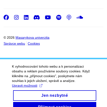
Facebook
Instagram
LinkedIn
Discord
Youtube
Spotify
Podcast
SoundC
© 2026
Masarykova univerzita
Správce webu
Cookies
K vyhodnocování tohoto webu a k personalizaci
obsahu a reklam používáme soubory cookies. Když
klikněte na „přijmout cookies", poskytnete nám
souhlas k jejich uložení, správě a analýze.
Upravit možnosti
Jen nezbytné