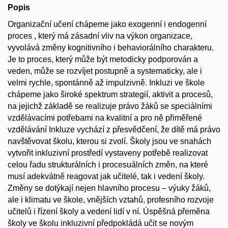
Popis
Organizační učení chápeme jako exogenní i endogenní
proces , který má zásadní vliv na výkon organizace,
vyvolává změny kognitivního i behaviorálního charakteru.
Je to proces, který může být metodicky podporován a
veden, může se rozvíjet postupně a systematicky, ale i
velmi rychle, spontánně až impulzivně. Inkluzi ve škole
chápeme jako široké spektrum strategií, aktivit a procesů,
na jejichž základě se realizuje právo žáků se speciálními
vzdělávacími potřebami na kvalitní a pro ně přiměřené
vzdělávání Inkluze vychází z přesvědčení, že dítě má právo
navštěvovat školu, kterou si zvolí. Školy jsou ve snahách
vytvořit inkluzivní prostředí vystaveny potřebě realizovat
celou řadu strukturálních i procesuálních změn, na které
musí adekvátně reagovat jak učitelé, tak i vedení školy.
Změny se dotýkají nejen hlavního procesu – výuky žáků,
ale i klimatu ve škole, vnějších vztahů, profesního rozvoje
učitelů i řízení školy a vedení lidí v ní. Úspěšná přeměna
školy ve školu inkluzivní předpokládá učit se novým