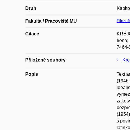
Druh
Kapito
Filozof
Fakulta / Pracoviště MU
Citace
KREJČÍ
Irena;
7464-
Přiložené soubory
Kre
Popis
Text a
(1946–
ideali
vymezo
zakotv
bezpro
(1954)
s povi
latink