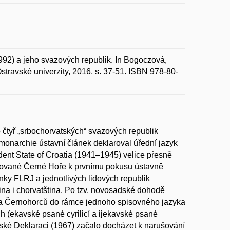
92) a jeho svazových republik. In Bogoczová,
stravské univerzity, 2016, s. 37-51. ISBN 978-80-
 čtyř „srbochorvatských“ svazových republik
onarchie ústavní článek deklaroval úřední jazyk
dent State of Croatia (1941–1945) velice přesně
kupované Černé Hoře k prvnímu pokusu ústavně
ky FLRJ a jednotlivých lidových republik
ina i chorvatština. Po tzv. novosadské dohodě
 a Černohorců do rámce jednoho spisovného jazyka
 (ekavské psané cyrilicí a ijekavské psané
atské Deklaraci (1967) začalo docházet k narušování