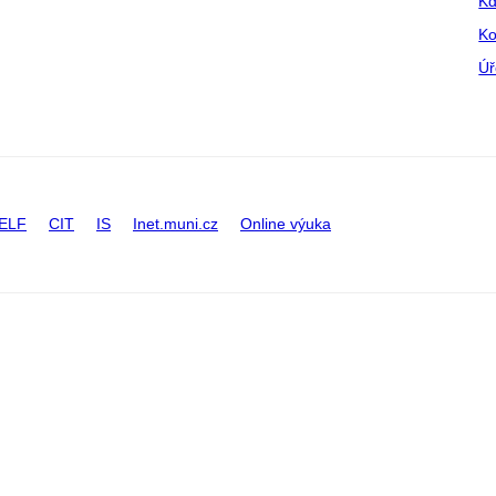
Kd
Ko
Úř
ELF
CIT
IS
Inet.muni.cz
Online výuka