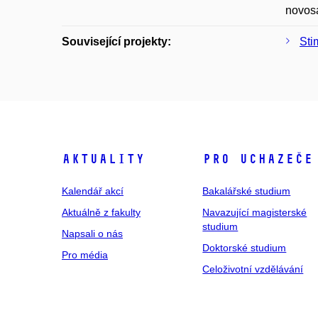
novosa
Související projekty:
Sti
Aktuality
Pro uchazeče
Kalendář akcí
Bakalářské studium
Aktuálně z fakulty
Navazující magisterské
studium
Napsali o nás
Doktorské studium
Pro média
Celoživotní vzdělávání