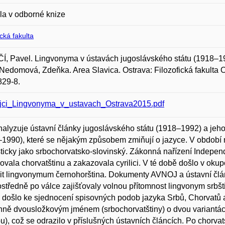
la v odborné knize
ická fakulta
, Pavel. Lingvonyma v ústavách jugoslávského státu (1918–19
 Nedomová, Zdeňka. Area Slavica. Ostrava: Filozofická fakulta O
829-8.
jci_Lingvonyma_v_ustavach_Ostrava2015.pdf
nalyzuje ústavní články jugoslávského státu (1918–1992) a jeho
1990), které se nějakým způsobem zmiňují o jazyce. V období m
sticky jako srbochorvatsko-slovinský. Zákonná nařízení Indepen
vala chorvatštinu a zakazovala cyrilici. V té době došlo v o
it lingvonymum černohorština. Dokumenty AVNOJ a ústavní člán
středně po válce zajišťovaly volnou přítomnost lingvonym srbšt
 došlo ke sjednocení spisovných podob jazyka Srbů, Chorvatů
nně dvousložkovým jménem (srbochorvatštiny) o dvou variantách
ou), což se odrazilo v příslušných ústavních článcích. Po chorv