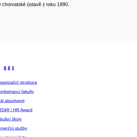
 chorvatské ústavě z roku 1990.
 nás
ganizační struktura
městnanci fakulty
ši absolventi
S4R / HR Award
kultní školy
merční služby