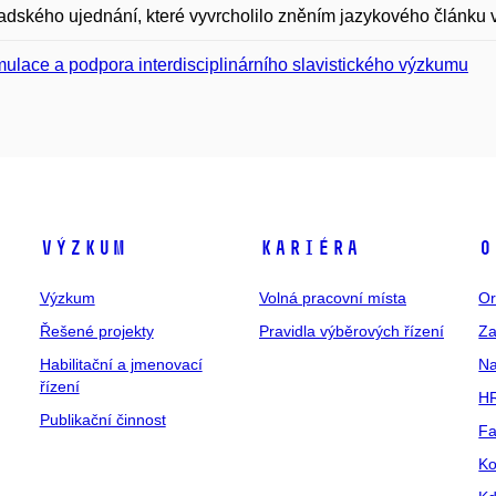
dského ujednání, které vyvrcholilo zněním jazykového článku v
mulace a podpora interdisciplinárního slavistického výzkumu
Výzkum
Kariéra
O
Výzkum
Volná pracovní místa
Or
Řešené projekty
Pravidla výběrových řízení
Za
Habilitační a jmenovací
Na
řízení
HR
Publikační činnost
Fa
Ko