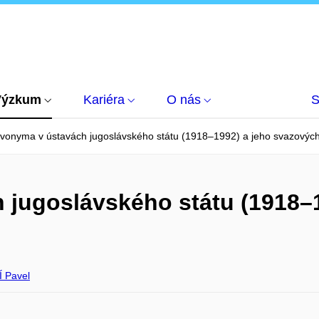
Výzkum
Kariéra
O nás
S
vonyma v ústavách jugoslávského státu (1918–1992) a jeho svazových
 jugoslávského státu (1918–
 Pavel