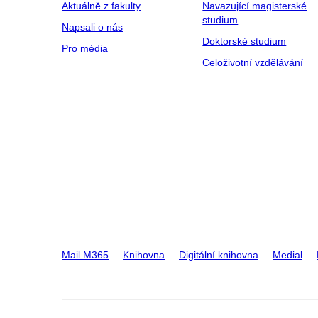
Aktuálně z fakulty
Navazující magisterské
studium
Napsali o nás
Doktorské studium
Pro média
Celoživotní vzdělávání
Mail M365
Knihovna
Digitální knihovna
Medial