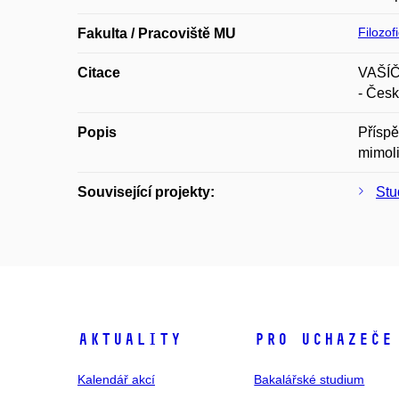
Filozof
Fakulta / Pracoviště MU
Citace
VAŠÍČK
- Česk
Popis
Příspě
mimoli
Související projekty:
Stu
Aktuality
Pro uchazeče
Kalendář akcí
Bakalářské studium