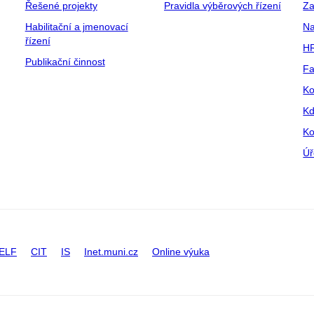
Řešené projekty
Pravidla výběrových řízení
Za
Habilitační a jmenovací
Na
řízení
HR
Publikační činnost
Fa
Ko
Kd
Ko
Úř
ELF
CIT
IS
Inet.muni.cz
Online výuka