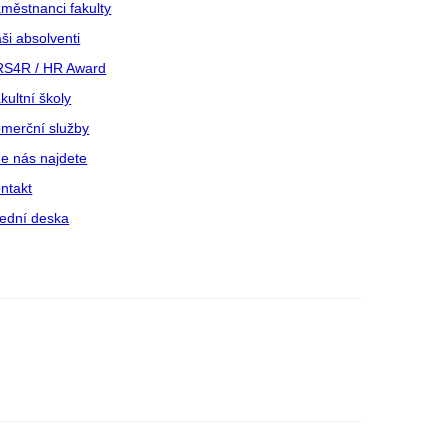
městnanci fakulty
ši absolventi
S4R / HR Award
kultní školy
merční služby
e nás najdete
ntakt
ední deska