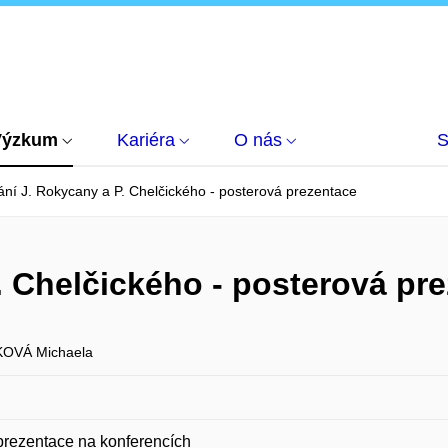
Výzkum
Kariéra
O nás
S
ní J. Rokycany a P. Chelčického - posterová prezentace
. Chelčického - posterová pr
KOVÁ Michaela
prezentace na konferencích