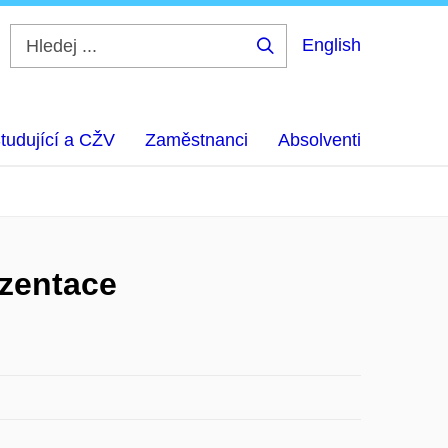
English
Hledej
...
tudující a CŽV
Zaměstnanci
Absolventi
ezentace