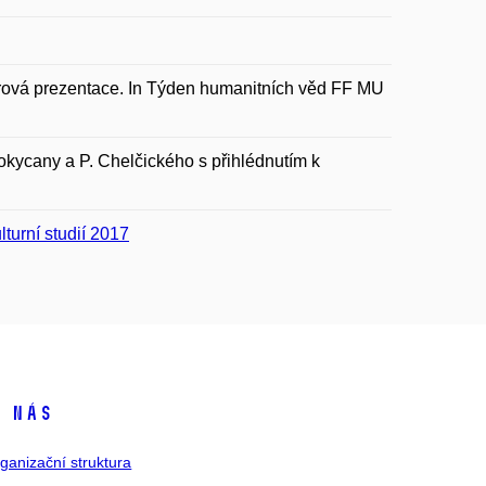
rová prezentace. In Týden humanitních věd FF MU
okycany a P. Chelčického s přihlédnutím k
lturní studií 2017
 nás
ganizační struktura