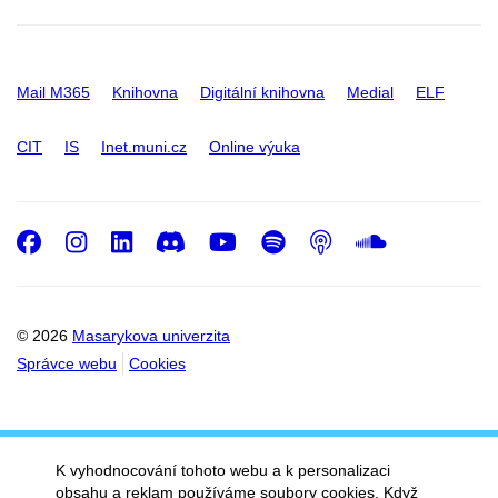
Mail M365
Knihovna
Digitální knihovna
Medial
ELF
CIT
IS
Inet.muni.cz
Online výuka
Facebook
Instagram
LinkedIn
Discord
Youtube
Spotify
Podcast
SoundC
© 2026
Masarykova univerzita
Správce webu
Cookies
K vyhodnocování tohoto webu a k personalizaci
obsahu a reklam používáme soubory cookies. Když