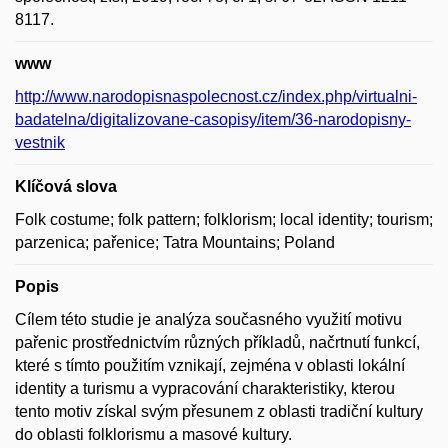
8117.
www
http://www.narodopisnaspolecnost.cz/index.php/virtualni-
badatelna/digitalizovane-casopisy/item/36-narodopisny-
vestnik
Klíčová slova
Folk costume; folk pattern; folklorism; local identity; tourism;
parzenica; pařenice; Tatra Mountains; Poland
Popis
Cílem této studie je analýza současného využití motivu
pařenic prostřednictvím různých příkladů, načrtnutí funkcí,
které s tímto použitím vznikají, zejména v oblasti lokální
identity a turismu a vypracování charakteristiky, kterou
tento motiv získal svým přesunem z oblasti tradiční kultury
do oblasti folklorismu a masové kultury.