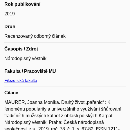
Rok publikování
2019
Druh
Recenzovaný odborný článek
Časopis / Zdroj
Národopisný věstník
Fakulta / Pracoviště MU
Filozofická fakulta
Citace
MAURER, Joanna Monika. Druhý život „pařenic“ : K
fenoménu popularity a univerzálního využívání šňůrování
tradičních mužských kalhot z oblasti polských Karpat.
Národopisný věstník. Praha: Česká národopisná
společnost, z.s., 2019, roč. 78, č. 1, s. 67-82. ISSN 1211-