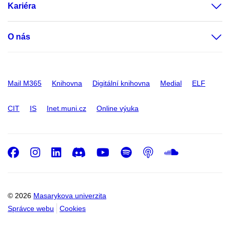
Kariéra
O nás
Mail M365
Knihovna
Digitální knihovna
Medial
ELF
CIT
IS
Inet.muni.cz
Online výuka
Facebook
Instagram
LinkedIn
Discord
Youtube
Spotify
Podcast
SoundC
© 2026
Masarykova univerzita
Správce webu
Cookies