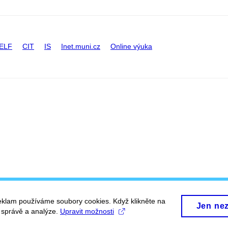
ELF
CIT
IS
Inet.muni.cz
Online výuka
eklam používáme soubory cookies. Když klikněte na
Jen ne
, správě a analýze.
Upravit možnosti