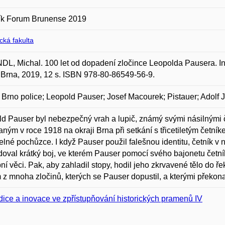
ík Forum Brunense 2019
ická fakulta
L, Michal. 100 let od dopadení zločince Leopolda Pausera. 
Brna, 2019, 12 s. ISBN 978-80-86549-56-9.
f Brno police; Leopold Pauser; Josef Macourek; Pistauer; Adolf
d Pauser byl nebezpečný vrah a lupič, známý svými násilnými 
ným v roce 1918 na okraji Brna při setkání s třicetiletým četn
elné pochůzce. I když Pauser použil falešnou identitu, četník 
oval krátký boj, ve kterém Pauser pomocí svého bajonetu četní
ní věci. Pak, aby zahladil stopy, hodil jeho zkrvavené tělo do ř
 z mnoha zločinů, kterých se Pauser dopustil, a kterými překon
dice a inovace ve zpřístupňování historických pramenů IV