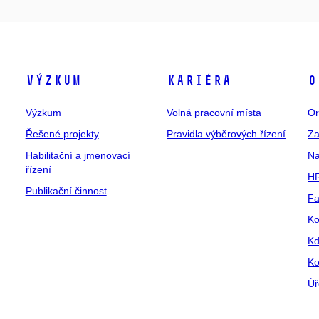
Výzkum
Kariéra
O
Výzkum
Volná pracovní místa
Or
Řešené projekty
Pravidla výběrových řízení
Za
Habilitační a jmenovací
Na
řízení
HR
Publikační činnost
Fa
Ko
Kd
Ko
Úř