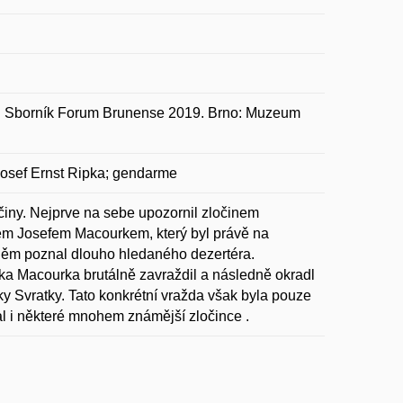
In Sborník Forum Brunense 2019. Brno: Muzeum
 Josef Ernst Ripka; gendarme
činy. Nejprve na sebe upozornil zločinem
íkem Josefem Macourkem, který byl právě na
v něm poznal dlouho hledaného dezertéra.
ka Macourka brutálně zavraždil a následně okradl
eky Svratky. Tato konkrétní vražda však byla pouze
al i některé mnohem známější zločince .