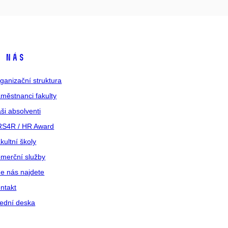
 nás
ganizační struktura
městnanci fakulty
ši absolventi
S4R / HR Award
kultní školy
merční služby
e nás najdete
ntakt
ední deska