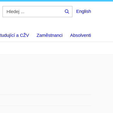
English
Hledej
...
tudující a CŽV
Zaměstnanci
Absolventi