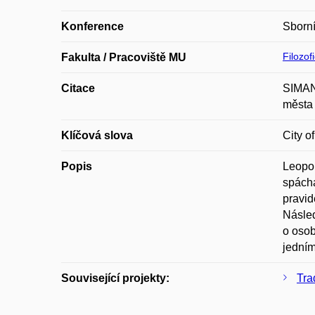
Konference
Sborn
Filozof
Fakulta / Pracoviště MU
Citace
SIMAND
města 
Klíčová slova
City o
Popis
Leopol
spácha
pravid
Násled
o osob
jedním
Související projekty:
Tra