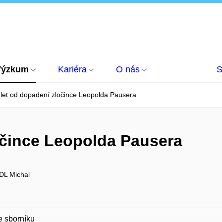
Výzkum
Kariéra
O nás
S
let od dopadení zločince Leopolda Pausera
očince Leopolda Pausera
L Michal
e sborníku