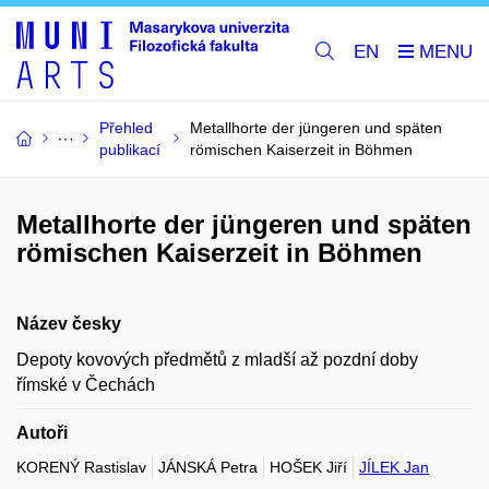
EN
Přehled
Metallhorte der jüngeren und späten
publikací
römischen Kaiserzeit in Böhmen
Metallhorte der jüngeren und späten
römischen Kaiserzeit in Böhmen
Název česky
Depoty kovových předmětů z mladší až pozdní doby
římské v Čechách
Autoři
KORENÝ Rastislav
JÁNSKÁ Petra
HOŠEK Jiří
JÍLEK Jan