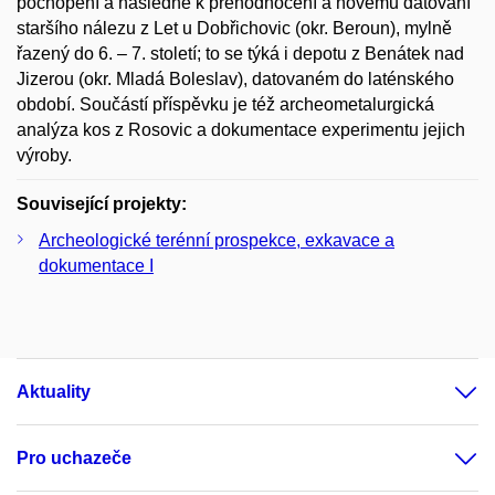
pochopení a následně k přehodnocení a novému datování
staršího nálezu z Let u Dobřichovic (okr. Beroun), mylně
řazený do 6. – 7. století; to se týká i depotu z Benátek nad
Jizerou (okr. Mladá Boleslav), datovaném do laténského
období. Součástí příspěvku je též archeometalurgická
analýza kos z Rosovic a dokumentace experimentu jejich
výroby.
Související projekty:
Archeologické terénní prospekce, exkavace a
dokumentace I
Aktuality
Pro uchazeče