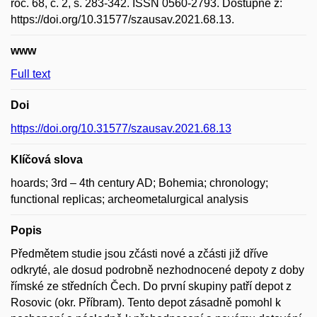
roč. 68, č. 2, s. 283-342. ISSN 0560-2793. Dostupné z:
https://doi.org/10.31577/szausav.2021.68.13.
www
Full text
Doi
https://doi.org/10.31577/szausav.2021.68.13
Klíčová slova
hoards; 3rd – 4th century AD; Bohemia; chronology;
functional replicas; archeometalurgical analysis
Popis
Předmětem studie jsou zčásti nové a zčásti již dříve
odkryté, ale dosud podrobně nezhodnocené depoty z doby
římské ze středních Čech. Do první skupiny patří depot z
Rosovic (okr. Příbram). Tento depot zásadně pomohl k