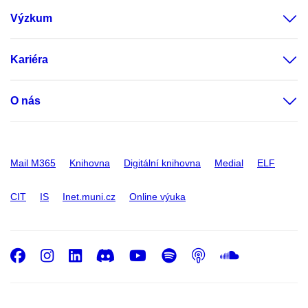
Výzkum
Kariéra
O nás
Mail M365
Knihovna
Digitální knihovna
Medial
ELF
CIT
IS
Inet.muni.cz
Online výuka
Facebook
Instagram
LinkedIn
Discord
Youtube
Spotify
Podcast
SoundC