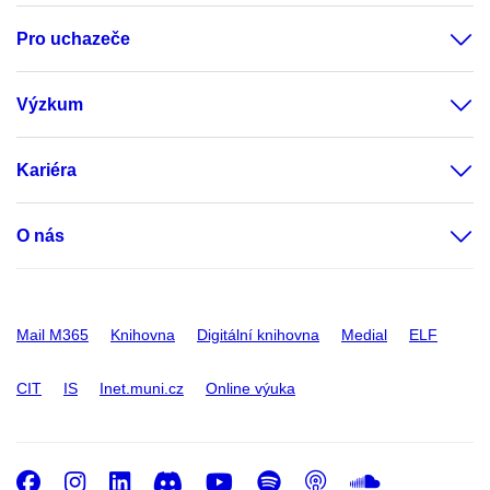
Pro uchazeče
Výzkum
Kariéra
O nás
Mail M365
Knihovna
Digitální knihovna
Medial
ELF
CIT
IS
Inet.muni.cz
Online výuka
Facebook
Instagram
LinkedIn
Discord
Youtube
Spotify
Podcast
SoundC