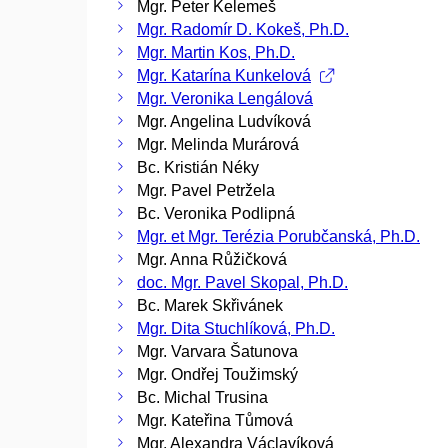
Mgr. Peter Kelemeš
Mgr. Radomír D. Kokeš, Ph.D.
Mgr. Martin Kos, Ph.D.
Mgr. Katarína Kunkelová
Mgr. Veronika Lengálová
Mgr. Angelina Ludvíková
Mgr. Melinda Murárová
Bc. Kristián Néky
Mgr. Pavel Petržela
Bc. Veronika Podlipná
Mgr. et Mgr. Terézia Porubčanská, Ph.D.
Mgr. Anna Růžičková
doc. Mgr. Pavel Skopal, Ph.D.
Bc. Marek Skřivánek
Mgr. Dita Stuchlíková, Ph.D.
Mgr. Varvara Šatunova
Mgr. Ondřej Toužimský
Bc. Michal Trusina
Mgr. Kateřina Tůmová
Mgr. Alexandra Václavíková