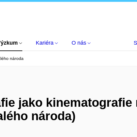
Výzkum
Kariéra
O nás
S
lého národa
fie jako kinematografie
alého národa)