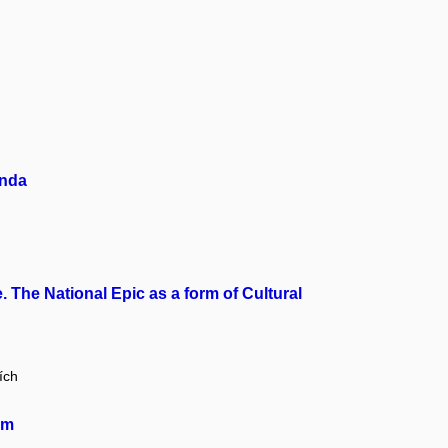
unda
 The National Epic as a form of Cultural
ích
lm