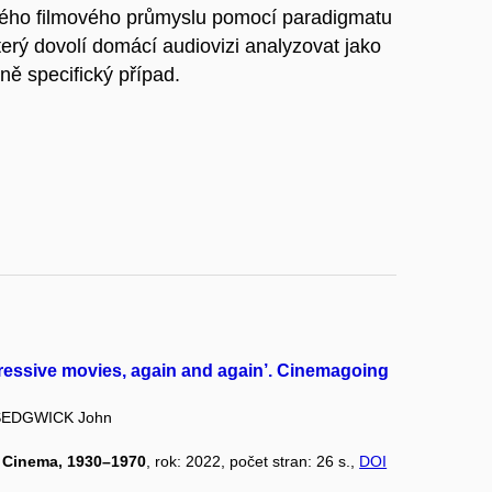
kého filmového průmyslu pomocí paradigmatu
terý dovolí domácí audiovizi analyzovat jako
rně specifický případ.
essive movies, again and again’. Cinemagoing
SEDGWICK John
 Cinema, 1930–1970
, rok: 2022, počet stran: 26 s.,
DOI