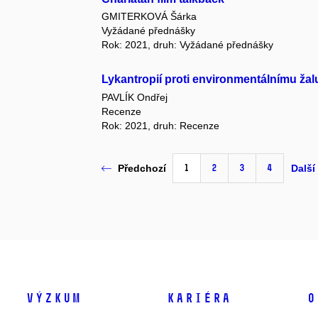
GMITERKOVÁ Šárka
Vyžádané přednášky
Rok: 2021, druh: Vyžádané přednášky
Lykantropií proti environmentálnímu žal
PAVLÍK Ondřej
Recenze
Rok: 2021, druh: Recenze
1
2
3
4
Předchozí
Další
Výzkum
Kariéra
O