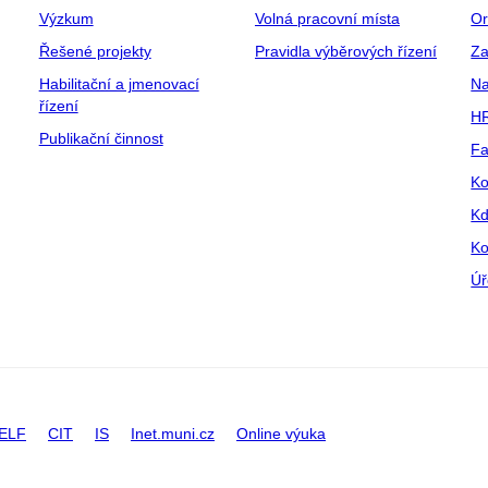
Výzkum
Volná pracovní místa
Or
Řešené projekty
Pravidla výběrových řízení
Za
Habilitační a jmenovací
Na
řízení
HR
Publikační činnost
Fa
Ko
Kd
Ko
Úř
ELF
CIT
IS
Inet.muni.cz
Online výuka