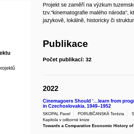
Projekt se zaměří na výzkum tuzems
tzv."kinematografie malého národa", k
jazykově, lokálně, historicky či struktu
Publikace
jektu
Počet publikací: 32
rojektů
2022
Cinemagoers Should ‘…learn from progr
in Czechoslovakia, 1949–1952
SKOPAL Pavel
PORUBČANSKÁ Terézia
Kapitola v odborné knize
Towards a Comparative Economic History of