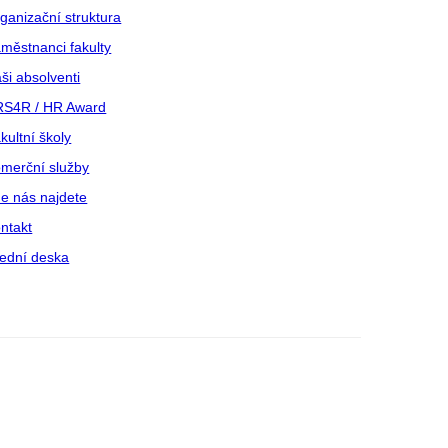
ganizační struktura
městnanci fakulty
ši absolventi
S4R / HR Award
kultní školy
merční služby
e nás najdete
ntakt
ední deska