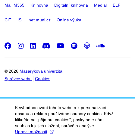
Mail M365
Knihovna
Digitální knihovna
Medial
ELF
CIT
IS
Inet.muni.cz
Online výuka
Facebook
Instagram
LinkedIn
Discord
Youtube
Spotify
Podcast
SoundC
© 2026
Masarykova univerzita
Správce webu
Cookies
K vyhodnocování tohoto webu a k personalizaci
obsahu a reklam používáme soubory cookies. Když
klikněte na „přijmout cookies", poskytnete nám
souhlas k jejich uložení, správě a analýze.
Upravit možnosti