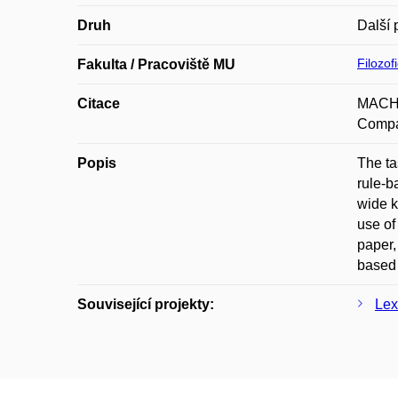
Druh
Další 
Filozof
Fakulta / Pracoviště MU
Citace
MACHU
Compar
Popis
The ta
rule-b
wide k
use of
paper,
based 
Související projekty:
Lex