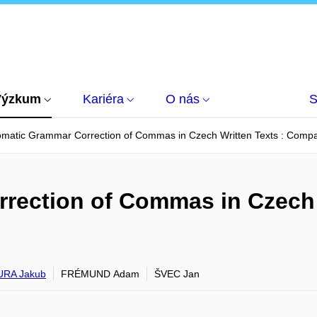
Výzkum
Kariéra
O nás
S
omatic Grammar Correction of Commas in Czech Written Texts : Compa
rection of Commas in Czech W
RA Jakub
FRÉMUND Adam
ŠVEC Jan