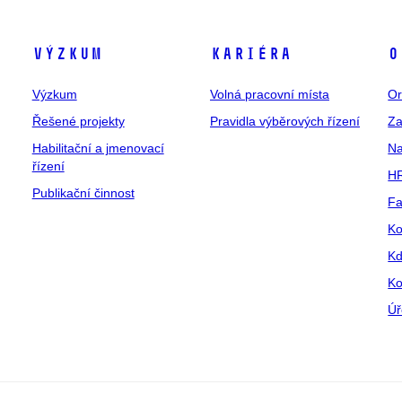
Výzkum
Kariéra
O
Výzkum
Volná pracovní místa
Or
Řešené projekty
Pravidla výběrových řízení
Za
Habilitační a jmenovací
Na
řízení
HR
Publikační činnost
Fa
Ko
Kd
Ko
Úř