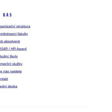
 nás
ganizační struktura
městnanci fakulty
ši absolventi
S4R / HR Award
kultní školy
merční služby
e nás najdete
ntakt
ední deska