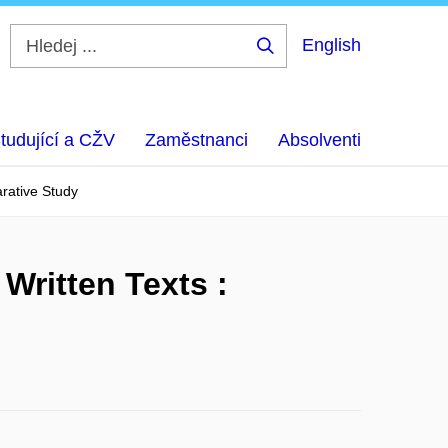
English
Hledej
...
tudující a CŽV
Zaměstnanci
Absolventi
rative Study
ritten Texts :