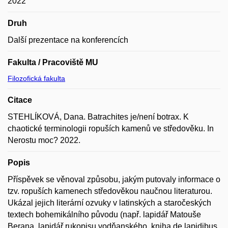
2022
Druh
Další prezentace na konferencích
Fakulta / Pracoviště MU
Filozofická fakulta
Citace
STEHLÍKOVÁ, Dana. Batrachites je/není botrax. K
chaotické terminologii ropuších kamenů ve středověku. In
Nerostu moc? 2022.
Popis
Příspěvek se věnoval způsobu, jakým putovaly informace o
tzv. ropuších kamenech středověkou naučnou literaturou.
Ukázal jejich literární ozvuky v latinských a staročeských
textech bohemikálního původu (např. lapidář Matouše
Berana, lapidář rukopisu vodňanského, kniha de lapidibus