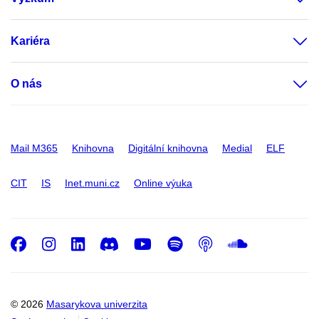
Kariéra
O nás
Mail M365
Knihovna
Digitální knihovna
Medial
ELF
CIT
IS
Inet.muni.cz
Online výuka
Facebook
Instagram
LinkedIn
Discord
Youtube
Spotify
Podcast
SoundC
© 2026
Masarykova univerzita