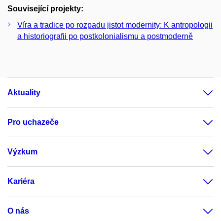
Související projekty:
Víra a tradice po rozpadu jistot modernity: K antropologii
a historiografii po postkolonialismu a postmoderně
Aktuality
Pro uchazeče
Výzkum
Kariéra
O nás