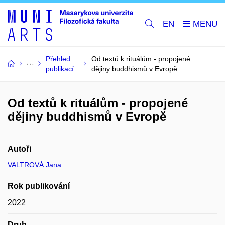
EN
Přehled
Od textů k rituálům - propojené
publikací
dějiny buddhismů v Evropě
Od textů k rituálům - propojené
dějiny buddhismů v Evropě
Autoři
VALTROVÁ Jana
Rok publikování
2022
Druh