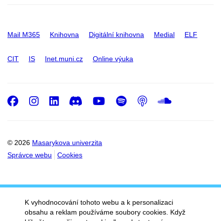
Mail M365
Knihovna
Digitální knihovna
Medial
ELF
CIT
IS
Inet.muni.cz
Online výuka
Facebook
Instagram
LinkedIn
Discord
Youtube
Spotify
Podcast
SoundC
© 2026
Masarykova univerzita
Správce webu
Cookies
K vyhodnocování tohoto webu a k personalizaci
obsahu a reklam používáme soubory cookies. Když