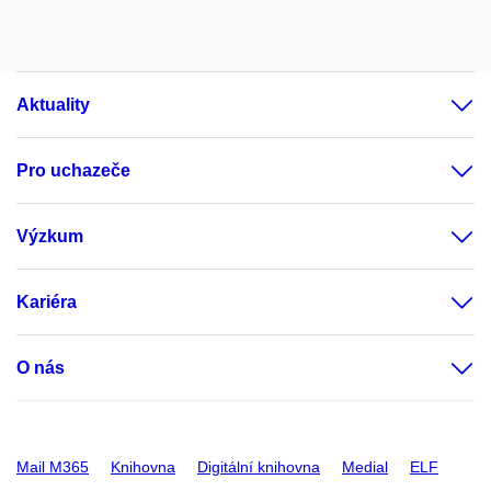
Aktuality
Pro uchazeče
Výzkum
Kariéra
O nás
Mail M365
Knihovna
Digitální knihovna
Medial
ELF