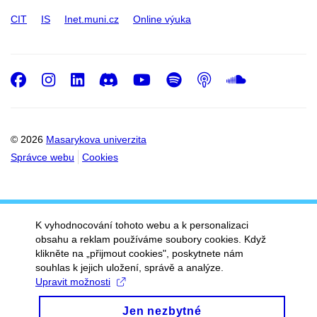
CIT
IS
Inet.muni.cz
Online výuka
Facebook
Instagram
LinkedIn
Discord
Youtube
Spotify
Podcast
SoundC
© 2026
Masarykova univerzita
Správce webu
Cookies
K vyhodnocování tohoto webu a k personalizaci
obsahu a reklam používáme soubory cookies. Když
klikněte na „přijmout cookies", poskytnete nám
souhlas k jejich uložení, správě a analýze.
Upravit možnosti
Jen nezbytné