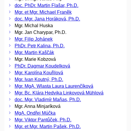
doc. PhDr. Martin Flašar, Ph.D.
Mgr. et Mgr. Michael Franěk
doc. Mgr. Jana Horáková, Ph.D.
Mgr. Michal Huska
Mgr. Jan Charypar, Ph.D.
Mgr. Filip Johánek
PhDr. Petr Kalina, Ph.D.
Mgr. Martin Kaščák
Mgr. Marie Kobzová
PhDr. Dagmar Koudelková
Mgr. Karolína Kouřilová
Mgr. Ivan Koutný, Ph.D.
Mgr. MgA. Wlasta Laura Laurenčíková
Mgr. Bc. Klára Hedvika Linkovová Mühlová
doc. Mgr. Vladimír Maňas, Ph.D.
Mgr. Anna Minjaríková
MgA. Ondřej Múčka
Mgr. Viktor Pantůček, Ph.D.
Mgr. et Mgr. Martin Pašek, Ph.D.