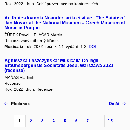
Rok: 2022, druh: Další prezentace na konferencích
Ad fontes Ioannis Neanderi artis et vitae : The Estate of
Jan Novák at the National Museum – Czech Museum of
Music in Prague
ŽŮREK Pavel
FLAŠAR Martin
Recenzovaný odborný článek
Musicalia
, rok: 2022, ročník: 14, vydání: 1-2,
DOI
Agnieszka Leszczynska: Musicalia Collegii
Braunsbergensis Societatis Jesu, Warszawa 2021
(recenze)
MAŇAS Vladimír
Recenze
Rok: 2022, druh: Recenze
Předchozí
Další
1
2
3
4
5
6
7
…
15