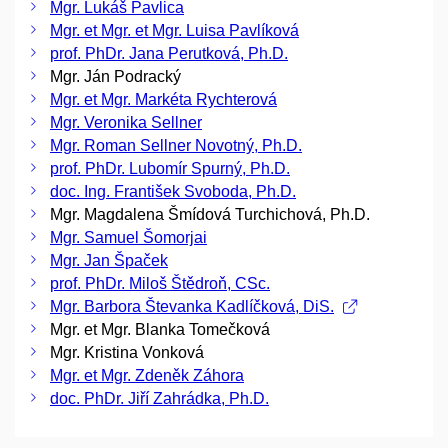
Mgr. Lukáš Pavlica
Mgr. et Mgr. et Mgr. Luisa Pavlíková
prof. PhDr. Jana Perutková, Ph.D.
Mgr. Ján Podracký
Mgr. et Mgr. Markéta Rychterová
Mgr. Veronika Sellner
Mgr. Roman Sellner Novotný, Ph.D.
prof. PhDr. Lubomír Spurný, Ph.D.
doc. Ing. František Svoboda, Ph.D.
Mgr. Magdalena Šmídová Turchichová, Ph.D.
Mgr. Samuel Šomorjai
Mgr. Jan Špaček
prof. PhDr. Miloš Štědroň, CSc.
Mgr. Barbora Števanka Kadlíčková, DiS.
Mgr. et Mgr. Blanka Tomečková
Mgr. Kristina Vonková
Mgr. et Mgr. Zdeněk Záhora
doc. PhDr. Jiří Zahrádka, Ph.D.