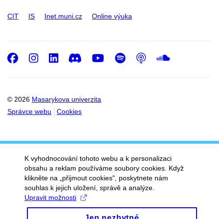
CIT
IS
Inet.muni.cz
Online výuka
Facebook
Instagram
LinkedIn
Discord
Youtube
Spotify
Podcast
SoundC
© 2026
Masarykova univerzita
Správce webu
Cookies
K vyhodnocování tohoto webu a k personalizaci
obsahu a reklam používáme soubory cookies. Když
klikněte na „přijmout cookies", poskytnete nám
souhlas k jejich uložení, správě a analýze.
Upravit možnosti
Jen nezbytné