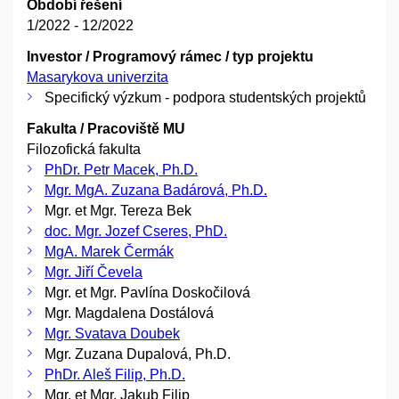
Období řešení
1/2022 - 12/2022
Investor / Programový rámec / typ projektu
Masarykova univerzita
Specifický výzkum - podpora studentských projektů
Fakulta / Pracoviště MU
Filozofická fakulta
PhDr. Petr Macek, Ph.D.
Mgr. MgA. Zuzana Badárová, Ph.D.
Mgr. et Mgr. Tereza Bek
doc. Mgr. Jozef Cseres, PhD.
MgA. Marek Čermák
Mgr. Jiří Čevela
Mgr. et Mgr. Pavlína Doskočilová
Mgr. Magdalena Dostálová
Mgr. Svatava Doubek
Mgr. Zuzana Dupalová, Ph.D.
PhDr. Aleš Filip, Ph.D.
Mgr. et Mgr. Jakub Filip