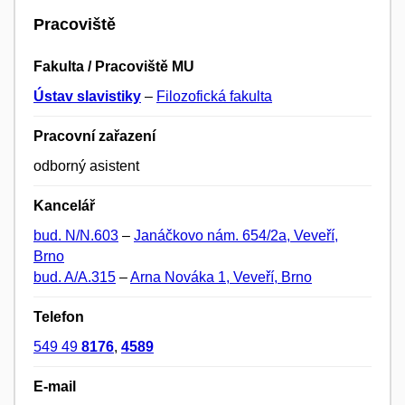
Pracoviště
Fakulta / Pracoviště MU
Ústav slavistiky
–
Filozofická fakulta
Pracovní zařazení
odborný asistent
Kancelář
bud. N/N.603
–
Janáčkovo nám. 654/2a, Veveří,
Brno
bud. A/A.315
–
Arna Nováka 1, Veveří, Brno
Telefon
549 49
8176
,
4589
E-mail