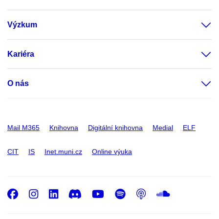
Výzkum
Kariéra
O nás
Mail M365
Knihovna
Digitální knihovna
Medial
ELF
CIT
IS
Inet.muni.cz
Online výuka
Facebook
Instagram
LinkedIn
Discord
Youtube
Spotify
Podcast
SoundC