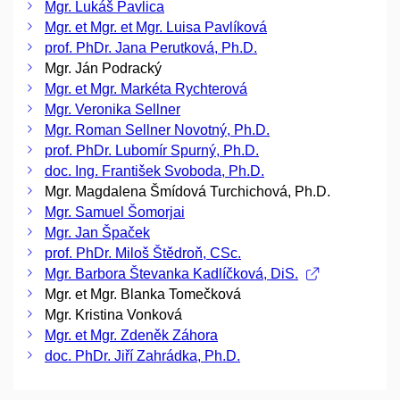
Mgr. Lukáš Pavlica
Mgr. et Mgr. et Mgr. Luisa Pavlíková
prof. PhDr. Jana Perutková, Ph.D.
Mgr. Ján Podracký
Mgr. et Mgr. Markéta Rychterová
Mgr. Veronika Sellner
Mgr. Roman Sellner Novotný, Ph.D.
prof. PhDr. Lubomír Spurný, Ph.D.
doc. Ing. František Svoboda, Ph.D.
Mgr. Magdalena Šmídová Turchichová, Ph.D.
Mgr. Samuel Šomorjai
Mgr. Jan Špaček
prof. PhDr. Miloš Štědroň, CSc.
Mgr. Barbora Števanka Kadlíčková, DiS.
Mgr. et Mgr. Blanka Tomečková
Mgr. Kristina Vonková
Mgr. et Mgr. Zdeněk Záhora
doc. PhDr. Jiří Zahrádka, Ph.D.