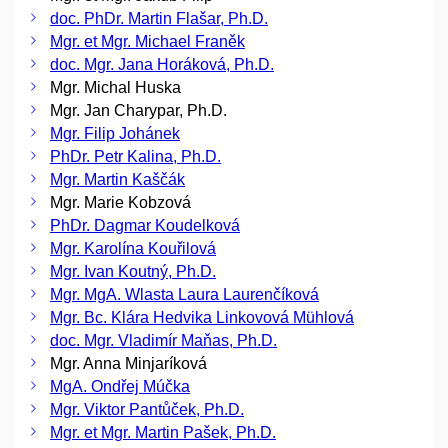
doc. PhDr. Martin Flašar, Ph.D.
Mgr. et Mgr. Michael Franěk
doc. Mgr. Jana Horáková, Ph.D.
Mgr. Michal Huska
Mgr. Jan Charypar, Ph.D.
Mgr. Filip Johánek
PhDr. Petr Kalina, Ph.D.
Mgr. Martin Kaščák
Mgr. Marie Kobzová
PhDr. Dagmar Koudelková
Mgr. Karolína Kouřilová
Mgr. Ivan Koutný, Ph.D.
Mgr. MgA. Wlasta Laura Laurenčíková
Mgr. Bc. Klára Hedvika Linkovová Mühlová
doc. Mgr. Vladimír Maňas, Ph.D.
Mgr. Anna Minjaríková
MgA. Ondřej Múčka
Mgr. Viktor Pantůček, Ph.D.
Mgr. et Mgr. Martin Pašek, Ph.D.