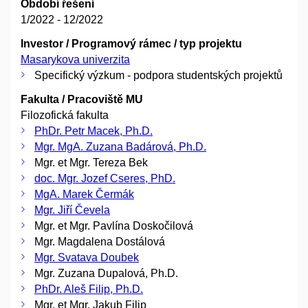
Období řešení
1/2022 - 12/2022
Investor / Programový rámec / typ projektu
Masarykova univerzita
Specifický výzkum - podpora studentských projektů
Fakulta / Pracoviště MU
Filozofická fakulta
PhDr. Petr Macek, Ph.D.
Mgr. MgA. Zuzana Badárová, Ph.D.
Mgr. et Mgr. Tereza Bek
doc. Mgr. Jozef Cseres, PhD.
MgA. Marek Čermák
Mgr. Jiří Čevela
Mgr. et Mgr. Pavlína Doskočilová
Mgr. Magdalena Dostálová
Mgr. Svatava Doubek
Mgr. Zuzana Dupalová, Ph.D.
PhDr. Aleš Filip, Ph.D.
Mgr. et Mgr. Jakub Filip