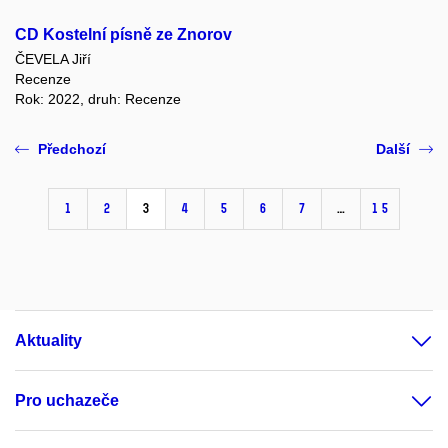
CD Kostelní písně ze Znorov
ČEVELA Jiří
Recenze
Rok: 2022, druh: Recenze
Předchozí
Další
1
2
3
4
5
6
7
…
15
Aktuality
Pro uchazeče