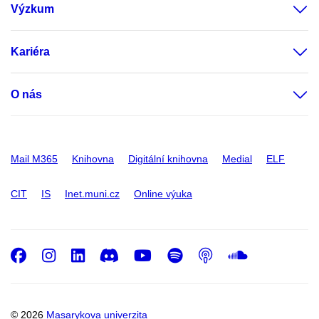
Výzkum
Kariéra
O nás
Mail M365
Knihovna
Digitální knihovna
Medial
ELF
CIT
IS
Inet.muni.cz
Online výuka
Facebook
Instagram
LinkedIn
Discord
Youtube
Spotify
Podcast
SoundC
© 2026
Masarykova univerzita