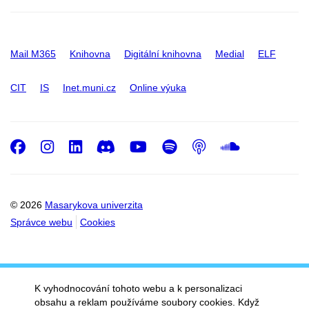
Mail M365
Knihovna
Digitální knihovna
Medial
ELF
CIT
IS
Inet.muni.cz
Online výuka
Facebook
Instagram
LinkedIn
Discord
Youtube
Spotify
Podcast
SoundC
© 2026
Masarykova univerzita
Správce webu
Cookies
K vyhodnocování tohoto webu a k personalizaci
obsahu a reklam používáme soubory cookies. Když