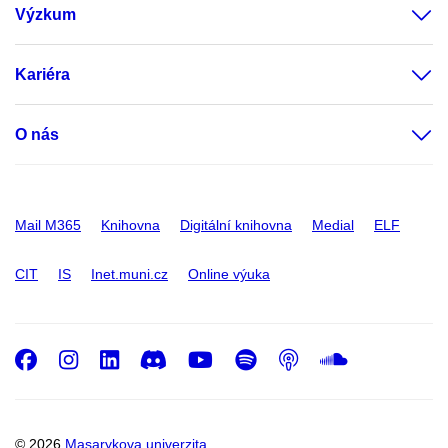
Výzkum
Kariéra
O nás
Mail M365
Knihovna
Digitální knihovna
Medial
ELF
CIT
IS
Inet.muni.cz
Online výuka
Facebook
Instagram
LinkedIn
Discord
Youtube
Spotify
Podcast
SoundC
© 2026
Masarykova univerzita