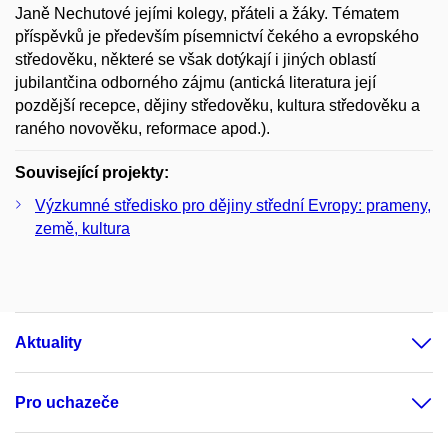
Janě Nechutové jejími kolegy, přáteli a žáky. Tématem
příspěvků je především písemnictví čekého a evropského
středověku, některé se však dotýkají i jiných oblastí
jubilantčina odborného zájmu (antická literatura její
pozdější recepce, dějiny středověku, kultura středověku a
raného novověku, reformace apod.).
Související projekty:
Výzkumné středisko pro dějiny střední Evropy: prameny,
země, kultura
Aktuality
Pro uchazeče