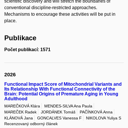
scientific discovery and will stretch the boundaries of
conventional discipline-restricted approaches.
Mechanisms to encourage these activities will be put in
place.
Publikace
Počet publikací: 1571
2026
Functional Impact Score of Mitochondrial Variants and
Its Relationship With Functional Connectivity of the
Brain: Potential Origins of Premature Aging in Young
Adulthood
MAREČKOVÁ Klára
MENDES-SILVA Ana Paula
MAREČEK Radek
JORDÁNEK Tomáš
PAČÍNKOVÁ Anna
KLÁNOVÁ Jana
GONCALVES Vanessa F
NIKOLOVA Yuliya S
Recenzovaný odborný článek