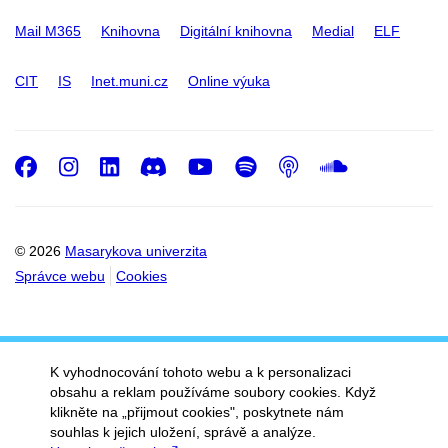
Mail M365
Knihovna
Digitální knihovna
Medial
ELF
CIT
IS
Inet.muni.cz
Online výuka
Facebook
Instagram
LinkedIn
Discord
Youtube
Spotify
Podcast
SoundC
© 2026
Masarykova univerzita
Správce webu
Cookies
K vyhodnocování tohoto webu a k personalizaci
obsahu a reklam používáme soubory cookies. Když
klikněte na „přijmout cookies", poskytnete nám
souhlas k jejich uložení, správě a analýze.