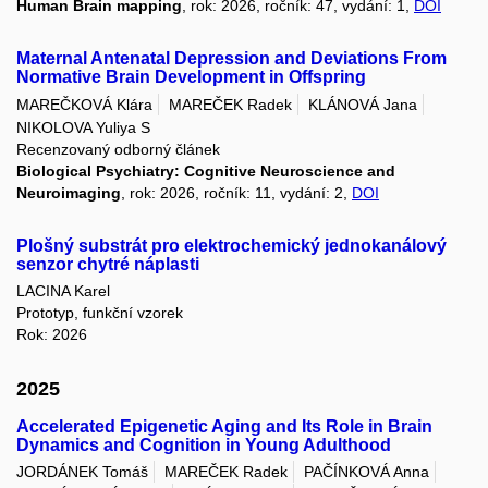
Human Brain mapping
, rok: 2026, ročník: 47, vydání: 1,
DOI
Maternal Antenatal Depression and Deviations From
Normative Brain Development in Offspring
MAREČKOVÁ Klára
MAREČEK Radek
KLÁNOVÁ Jana
NIKOLOVA Yuliya S
Recenzovaný odborný článek
Biological Psychiatry: Cognitive Neuroscience and
Neuroimaging
, rok: 2026, ročník: 11, vydání: 2,
DOI
Plošný substrát pro elektrochemický jednokanálový
senzor chytré náplasti
LACINA Karel
Prototyp, funkční vzorek
Rok: 2026
2025
Accelerated Epigenetic Aging and Its Role in Brain
Dynamics and Cognition in Young Adulthood
JORDÁNEK Tomáš
MAREČEK Radek
PAČÍNKOVÁ Anna