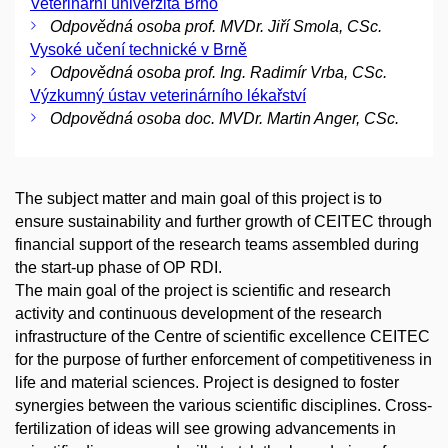
Veterinární univerzita Brno
Odpovědná osoba prof. MVDr. Jiří Smola, CSc.
Vysoké učení technické v Brně
Odpovědná osoba prof. Ing. Radimír Vrba, CSc.
Výzkumný ústav veterinárního lékařství
Odpovědná osoba doc. MVDr. Martin Anger, CSc.
The subject matter and main goal of this project is to
ensure sustainability and further growth of CEITEC through
financial support of the research teams assembled during
the start-up phase of OP RDI.
The main goal of the project is scientific and research
activity and continuous development of the research
infrastructure of the Centre of scientific excellence CEITEC
for the purpose of further enforcement of competitiveness in
life and material sciences. Project is designed to foster
synergies between the various scientific disciplines. Cross-
fertilization of ideas will see growing advancements in