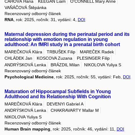
CAHOVÁ Hana
KEEGAN Liam
O'CONNELL Mary Anne
VAŇÁČOVÁ Štěpánka
Recenzovaný odborný článek
RNA
, rok: 2025, ročník: 31, vydání: 4,
DOI
Maternal depression during the perinatal period and its
relationship with emotion regulation in young
adulthood: An fMRI study in a prenatal birth cohort
MAREČKOVÁ Klára
TRBUŠEK Filip
MAREČEK Radek
CHLÁDEK Jan
KOSCOVA Zuzana
PLESINGER Filip
ANDRÝSKOVÁ Lenka
BRÁZDIL Milan
NIKOLOVA Yuliya S
Recenzovaný odborný článek
Psychological Medicine
, rok: 2025, ročník: 55, vydání: Feb,
DOI
Maturation of Hippocampal Subfields in Young
Adulthood and Its Relationship With Cognition
MAREČKOVÁ Klára
DEVENYI Gabriel A
ANDRÝSKOVÁ Lenka
CHAKRAVARTY Mallar M
NIKOLOVA Yuliya S
Recenzovaný odborný článek
Human Brain mapping
, rok: 2025, ročník: 46, vydání: 11,
DOI