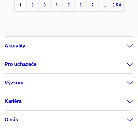
1
2
3
4
5
6
7
…
158
Aktuality
Pro uchazeče
Výzkum
Kariéra
O nás