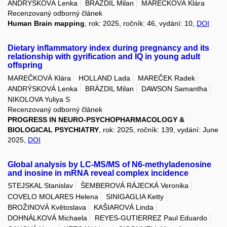
ANDRÝSKOVÁ Lenka
BRÁZDIL Milan
MAREČKOVÁ Klára
Recenzovaný odborný článek
Human Brain mapping
, rok: 2025, ročník: 46, vydání: 10,
DOI
Dietary inflammatory index during pregnancy and its
relationship with gyrification and IQ in young adult
offspring
MAREČKOVÁ Klára
HOLLAND Lada
MAREČEK Radek
ANDRÝSKOVÁ Lenka
BRÁZDIL Milan
DAWSON Samantha
NIKOLOVA Yuliya S
Recenzovaný odborný článek
PROGRESS IN NEURO-PSYCHOPHARMACOLOGY &
BIOLOGICAL PSYCHIATRY
, rok: 2025, ročník: 139, vydání: June
2025,
DOI
Global analysis by LC-MS/MS of N6-methyladenosine
and inosine in mRNA reveal complex incidence
STEJSKAL Stanislav
ŠEMBEROVÁ RÁJECKÁ Veronika
COVELO MOLARES Helena
SINIGAGLIA Ketty
BROŽINOVÁ Květoslava
KAŠIAROVÁ Linda
DOHNÁLKOVÁ Michaela
REYES-GUTIERREZ Paul Eduardo