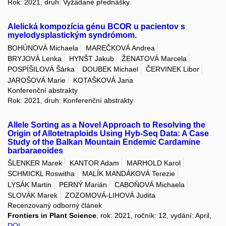
Rok: 2021, druh: Vyžádané přednášky
Alelická kompozícia génu BCOR u pacientov s
myelodysplastickým syndrómom.
BOHÚNOVÁ Michaela
MAREČKOVÁ Andrea
BRYJOVÁ Lenka
HYNŠT Jakub
ŽENATOVÁ Marcela
POSPÍŠILOVÁ Šárka
DOUBEK Michael
ČERVINEK Libor
JAROŠOVÁ Marie
KOTAŠKOVÁ Jana
Konferenční abstrakty
Rok: 2021, druh: Konferenční abstrakty
Allele Sorting as a Novel Approach to Resolving the
Origin of Allotetraploids Using Hyb-Seq Data: A Case
Study of the Balkan Mountain Endemic Cardamine
barbaraeoides
ŠLENKER Marek
KANTOR Adam
MARHOLD Karol
SCHMICKL Roswitha
MALÍK MANDÁKOVÁ Terezie
LYSÁK Martin
PERNÝ Marián
CABOŇOVÁ Michaela
SLOVÁK Marek
ZOZOMOVÁ-LIHOVÁ Judita
Recenzovaný odborný článek
Frontiers in Plant Science
, rok: 2021, ročník: 12, vydání: April,
DOI