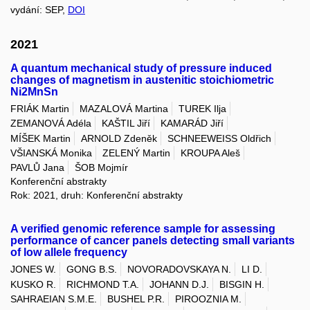
vydání: SEP,
DOI
2021
A quantum mechanical study of pressure induced
changes of magnetism in austenitic stoichiometric
Ni2MnSn
FRIÁK Martin
MAZALOVÁ Martina
TUREK Ilja
ZEMANOVÁ Adéla
KAŠTIL Jiří
KAMARÁD Jiří
MÍŠEK Martin
ARNOLD Zdeněk
SCHNEEWEISS Oldřich
VŠIANSKÁ Monika
ZELENÝ Martin
KROUPA Aleš
PAVLŮ Jana
ŠOB Mojmír
Konferenční abstrakty
Rok: 2021, druh: Konferenční abstrakty
A verified genomic reference sample for assessing
performance of cancer panels detecting small variants
of low allele frequency
JONES W.
GONG B.S.
NOVORADOVSKAYA N.
LI D.
KUSKO R.
RICHMOND T.A.
JOHANN D.J.
BISGIN H.
SAHRAEIAN S.M.E.
BUSHEL P.R.
PIROOZNIA M.