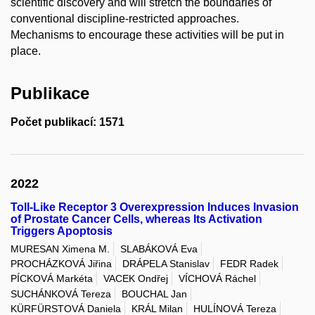
scientific discovery and will stretch the boundaries of
conventional discipline-restricted approaches.
Mechanisms to encourage these activities will be put in
place.
Publikace
Počet publikací: 1571
2022
Toll-Like Receptor 3 Overexpression Induces Invasion
of Prostate Cancer Cells, whereas Its Activation
Triggers Apoptosis
MURESAN Ximena M.
SLABÁKOVÁ Eva
PROCHÁZKOVÁ Jiřina
DRÁPELA Stanislav
FEDR Radek
PÍCKOVÁ Markéta
VACEK Ondřej
VÍCHOVÁ Ráchel
SUCHÁNKOVÁ Tereza
BOUCHAL Jan
KÜRFÜRSTOVÁ Daniela
KRÁL Milan
HULÍNOVÁ Tereza