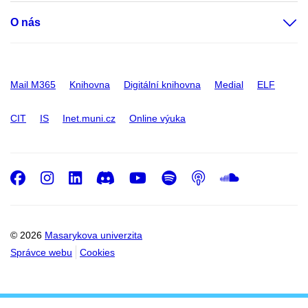
O nás
Mail M365
Knihovna
Digitální knihovna
Medial
ELF
CIT
IS
Inet.muni.cz
Online výuka
Facebook
Instagram
LinkedIn
Discord
Youtube
Spotify
Podcast
SoundC
© 2026
Masarykova univerzita
Správce webu
Cookies