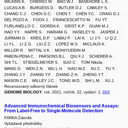
WILKINS K.
CHIERICI M.
BAO W.J.
BASEHORE L.S.
LUCAS A.B.
BURGESS D.
BUTLER D.J.
CAWLEY S.
CHANG C.J.
CHEN G.C.
CHEN T.
CHEN Y.C.
CRAIG D.J.
DEL POZO A.
FOOX J.
FRANCESCATTO M.
FU YT
FURLANELLO C.
GIORDA K.
GRIST K.P.
GUAN M.J.
HAO Y.Y.
HAPPE S.
HARIANI G.
HASELEY N.
JASPER J.
JURMAN G.
KREIL D.P.
LABAJ P.
LAI K.
LI J.Y.
LI Q.Z.
LI Y.L.
LI Z.G.
LIU Z.C.
LOPEZ M.S.
MICLAUS K.
MILLER R.
MITTAL V.K.
MOHIYUDDIN M.
PABON-PENA C.
PARSONS B.L.
QIU F.J.
SCHERER A.
SHI T.L.
STIEGELMEYER S.
SUO C.
TOM Nikola
WANG D.
WEN Z.N.
WU L.H.
XIAO W.Z.
XU C.
YU Y.
ZHANG J.Y.
ZHANG Y.F.
ZHANG Z.H.
ZHENG Y.T.
MASON C.E.
WILLEY J.C.
TONG W.D.
SHI L.M.
XU J.
Recenzovaný odborný článek
GENOME BIOLOGY
, rok: 2021, ročník: 22, vydání: 1,
DOI
Advanced Immunochemical Biosensors and Assays:
From Label-Free to Single-Molecule Detection
FARKA Zdeněk
Vyžádané přednášky