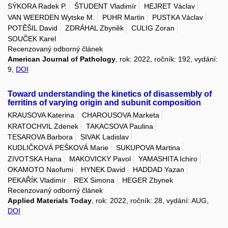
SÝKORA Radek P.
ŠTUDENT Vladimír
HEJRET Václav
VAN WEERDEN Wytske M.
PUHR Martin
PUSTKA Václav
POTĚŠIL David
ZDRÁHAL Zbyněk
CULIG Zoran
SOUČEK Karel
Recenzovaný odborný článek
American Journal of Pathology
, rok: 2022, ročník: 192, vydání:
9,
DOI
Toward understanding the kinetics of disassembly of
ferritins of varying origin and subunit composition
KRAUSOVA Katerina
CHAROUSOVA Marketa
KRATOCHVIL Zdenek
TAKACSOVA Paulina
TESAROVA Barbora
SIVAK Ladislav
KUDLIČKOVÁ PEŠKOVÁ Marie
SUKUPOVA Martina
ZIVOTSKA Hana
MAKOVICKY Pavol
YAMASHITA Ichiro
OKAMOTO Naofumi
HYNEK David
HADDAD Yazan
PEKAŘÍK Vladimír
REX Simona
HEGER Zbynek
Recenzovaný odborný článek
Applied Materials Today
, rok: 2022, ročník: 28, vydání: AUG,
DOI