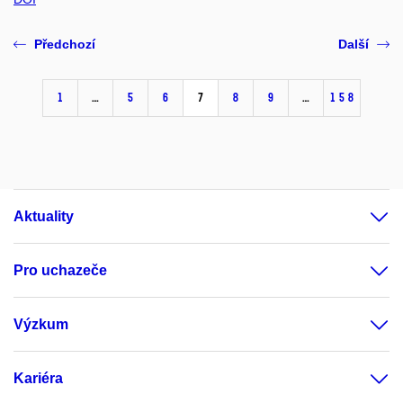
Předchozí
Další
1
…
5
6
7
8
9
…
158
Aktuality
Pro uchazeče
Výzkum
Kariéra