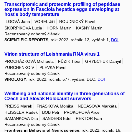
Transcriptomic and proteomic profiling of peptidase
expression in Fasciola hepatica eggs developing at
host's body temperature
ILGOVÁ Jana
VOREL Jiří
ROUDNICKÝ Pavel
ŠKORPÍKOVÁ Lucie
HORN Martin
KAŠNÝ Martin
Recenzovaný odborný článek
SCIENTIFIC REPORTS
, rok: 2022, ročník: 12, vydání: 1,
DOI
Virion structure of Leishmania RNA virus 1
PROCHÁZKOVÁ Michaela
FÜZIK Tibor
GRYBCHUK Danyil
YURCHENKO V.
PLEVKA Pavel
Recenzovaný odborný článek
VIROLOGY
, rok: 2022, ročník: 577, vydání: DEC,
DOI
Wellbeing and national identity in three generations of
Czech and Slovak Holocaust survivors
PREISS Marek
FŇAŠKOVÁ Monika
NEČASOVÁ Markéta
HEISSLER Radek
BOB Petr
PROKOPOVÁ Alice
SAMANKOVA Dita
SANDERS Edel
REKTOR Ivan
Recenzovaný odborný článek
Frontiers in Behavioral Neuroscience
, rok: 2022, ročník: 16,