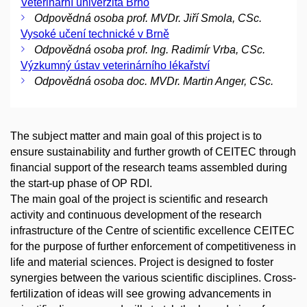
Veterinární univerzita Brno
Odpovědná osoba prof. MVDr. Jiří Smola, CSc.
Vysoké učení technické v Brně
Odpovědná osoba prof. Ing. Radimír Vrba, CSc.
Výzkumný ústav veterinárního lékařství
Odpovědná osoba doc. MVDr. Martin Anger, CSc.
The subject matter and main goal of this project is to
ensure sustainability and further growth of CEITEC through
financial support of the research teams assembled during
the start-up phase of OP RDI.
The main goal of the project is scientific and research
activity and continuous development of the research
infrastructure of the Centre of scientific excellence CEITEC
for the purpose of further enforcement of competitiveness in
life and material sciences. Project is designed to foster
synergies between the various scientific disciplines. Cross-
fertilization of ideas will see growing advancements in