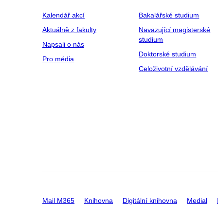
Kalendář akcí
Bakalářské studium
Aktuálně z fakulty
Navazující magisterské
studium
Napsali o nás
Doktorské studium
Pro média
Celoživotní vzdělávání
Mail M365
Knihovna
Digitální knihovna
Medial