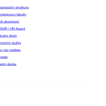
ganizační struktura
městnanci fakulty
ši absolventi
S4R / HR Award
kultní školy
merční služby
e nás najdete
ntakt
ední deska