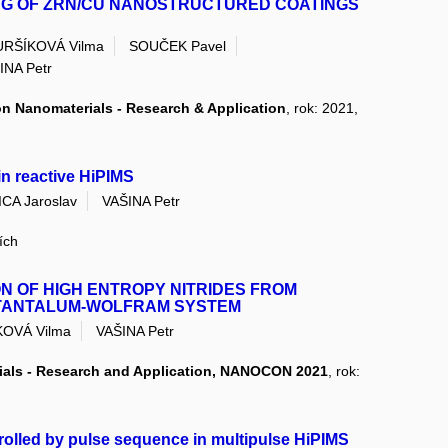
NG OF ZRN/CU NANOSTRUCTURED COATINGS
URŠÍKOVÁ Vilma
SOUČEK Pavel
INA Petr
on Nanomaterials - Research & Application
, rok: 2021,
 in reactive HiPIMS
ICA Jaroslav
VAŠINA Petr
ích
N OF HIGH ENTROPY NITRIDES FROM
TANTALUM-WOLFRAM SYSTEM
OVÁ Vilma
VAŠINA Petr
rials - Research and Application, NANOCON 2021
, rok:
trolled by pulse sequence in multipulse HiPIMS