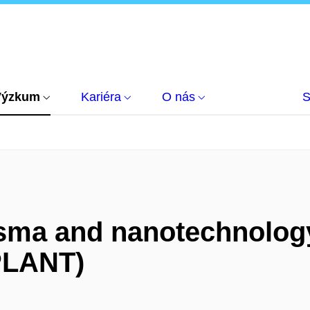
Výzkum
Kariéra
O nás
S
asma and nanotechnolog
PLANT)