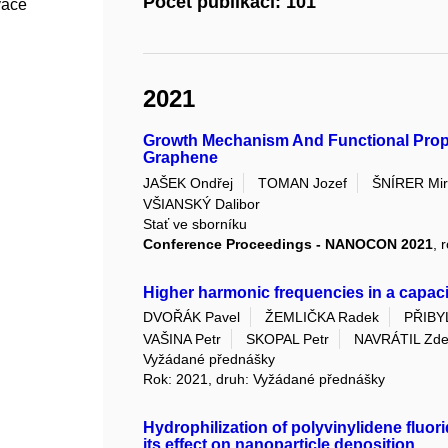
Počet publikací: 101
vace
2021
Growth Mechanism And Functional Prop
Graphene
JAŠEK Ondřej
TOMAN Jozef
ŠNÍRER Mir
VŠIANSKÝ Dalibor
Stať ve sborníku
Conference Proceedings - NANOCON 2021
, 
Higher harmonic frequencies in a capac
DVOŘÁK Pavel
ŽEMLIČKA Radek
PŘIBY
VAŠINA Petr
SKOPAL Petr
NAVRÁTIL Zd
Vyžádané přednášky
Rok: 2021, druh: Vyžádané přednášky
Hydrophilization of polyvinylidene fluo
its effect on nanoparticle deposition