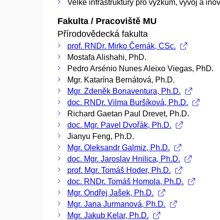
Velké infrastruktury pro výzkum, vývoj a ino
Fakulta / Pracoviště MU
Přírodovědecká fakulta
prof. RNDr. Mirko Černák, CSc.
Mostafa Alishahi, PhD.
Pedro Arsénio Nunes Aleixo Viegas, PhD.
Mgr. Katarína Bernátová, Ph.D.
Mgr. Zdeněk Bonaventura, Ph.D.
doc. RNDr. Vilma Buršíková, Ph.D.
Richard Gaetan Paul Drevet, Ph.D.
doc. Mgr. Pavel Dvořák, Ph.D.
Jianyu Feng, Ph.D.
Mgr. Oleksandr Galmiz, Ph.D.
doc. Mgr. Jaroslav Hnilica, Ph.D.
prof. Mgr. Tomáš Hoder, Ph.D.
doc. RNDr. Tomáš Homola, Ph.D.
Mgr. Ondřej Jašek, Ph.D.
Mgr. Jana Jurmanová, Ph.D.
Mgr. Jakub Kelar, Ph.D.