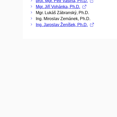
prof. Mgr. Petr Vašina, Ph.D.
Mgr. Jiří Vohánka, Ph.D.
Mgr. Lukáš Zábranský, Ph.D.
Ing. Miroslav Zemánek, Ph.D.
Ing. Jaroslav Ženíšek, Ph.D.