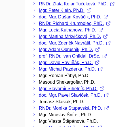
RNDr. Zlata Kelar Tučeková, PhD.
Mgr. Peter Klein, Ph.D.
doc. Mgr. Dušan Kováčik, PhD.
RNDr. Richard Krumpolec, PhD.
Mgr. Lucia Kuthanová, Ph.D.
Mgr. Martina Mrkvičková, Ph.D.
doc. Mgr. Zdeněk Navrátil, Ph.D.
Mgr. Adam Obrusník, Ph.D.
prof. RNDr. Ivan Ohlídal, DrSc.
Mgr. David Pavliňák, Ph.D.
Mgr. Michal Pazderka, Ph.D.
Mgr. Roman Přibyl, Ph.D.
Masoud Shekargoftar, Ph.D.
Mgr. Slavomír Sihelník, Ph.D.
doc. Mgr. Pavel Slavíček, Ph.D.
Tomasz Stasiak, Ph.D.
RNDr. Monika Stupavská, PhD.
Mgr. Miroslav Šnírer, Ph.D.
Mgr. Vlasta Štěpánová, Ph.D.