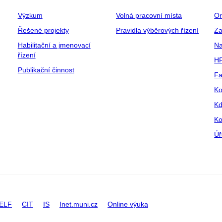
Výzkum
Volná pracovní místa
Or
Řešené projekty
Pravidla výběrových řízení
Za
Habilitační a jmenovací
Na
řízení
HR
Publikační činnost
Fa
Ko
Kd
Ko
Úř
ELF
CIT
IS
Inet.muni.cz
Online výuka