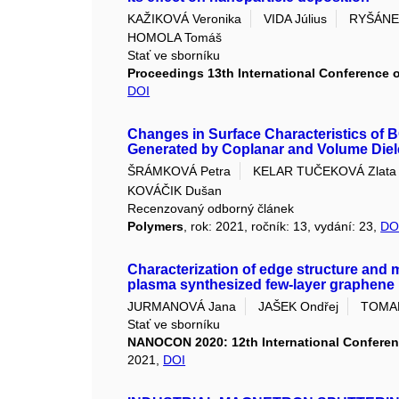
KAŽIKOVÁ Veronika
VIDA Július
RYŠÁNEK
HOMOLA Tomáš
Stať ve sborníku
Proceedings 13th International Conference 
DOI
Changes in Surface Characteristics of B
Generated by Coplanar and Volume Diele
ŠRÁMKOVÁ Petra
KELAR TUČEKOVÁ Zlata
KOVÁČIK Dušan
Recenzovaný odborný článek
Polymers
, rok: 2021, ročník: 13, vydání: 23,
DO
Characterization of edge structure and 
plasma synthesized few-layer graphene
JURMANOVÁ Jana
JAŠEK Ondřej
TOMAN
Stať ve sborníku
NANOCON 2020: 12th International Conferen
2021,
DOI