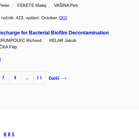
Peter
FEKETE Matej
VAŠINA Petr
, ročník: 423, vydání: October,
DOI
Discharge for Bacterial Biofilm Decontamination
KRUMPOLEC Richard
KELAR Jakub
KA Filip
I
7
8
…
11
Další
 nás