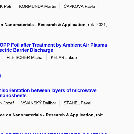
 Petr
KORMUNDA Martin
ČAPKOVÁ Pavla
on Nanomaterials - Research & Application
, rok: 2021,
OPP Foil after Treatment by Ambient Air Plasma
ctric Barrier Discharge
FLEISCHER Michal
KELAR Jakub
I
misorientation between layers of microwave
 nanosheets
 Jozef
VŠIANSKÝ Dalibor
SŤAHEL Pavel
ce on Nanomaterials - Research & Application
, rok: