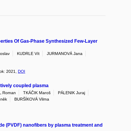
erties Of Gas-Phase Synthesized Few-Layer
oslav
KUDRLE Vít
JURMANOVÁ Jana
rok: 2021,
DOI
itively coupled plasma
L Roman
TKÁČIK Maroš
PÁLENIK Juraj
eněk
BURŠÍKOVÁ Vilma
ride (PVDF) nanofibers by plasma treatment and