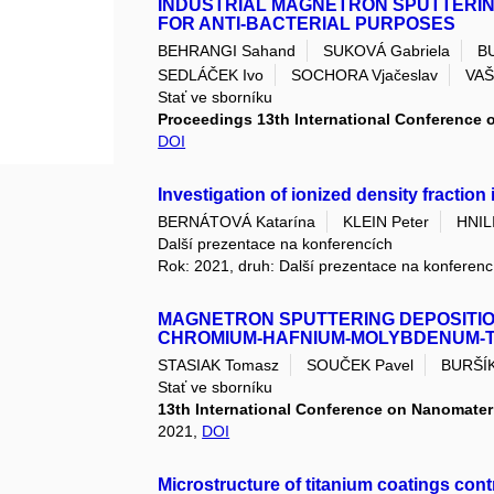
INDUSTRIAL MAGNETRON SPUTTERI
FOR ANTI-BACTERIAL PURPOSES
BEHRANGI Sahand
SUKOVÁ Gabriela
B
SEDLÁČEK Ivo
SOCHORA Vjačeslav
VAŠ
Stať ve sborníku
Proceedings 13th International Conference 
DOI
Investigation of ionized density fraction
BERNÁTOVÁ Katarína
KLEIN Peter
HNIL
Další prezentace na konferencích
Rok: 2021, druh: Další prezentace na konferenc
MAGNETRON SPUTTERING DEPOSITIO
CHROMIUM-HAFNIUM-MOLYBDENUM-
STASIAK Tomasz
SOUČEK Pavel
BURŠÍK
Stať ve sborníku
13th International Conference on Nanomate
2021,
DOI
Microstructure of titanium coatings con