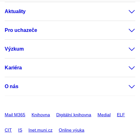
Aktuality
Pro uchazeče
Výzkum
Kariéra
O nás
Mail M365
Knihovna
Digitální knihovna
Medial
ELF
CIT
IS
Inet.muni.cz
Online výuka