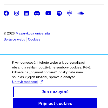
Facebook
Instagram
LinkedIn
Discord
Youtube
Spotify
Podcast
SoundC
© 2026
Masarykova univerzita
Správce webu
Cookies
K vyhodnocování tohoto webu a k personalizaci
obsahu a reklam používáme soubory cookies. Když
klikněte na „přijmout cookies", poskytnete nám
souhlas k jejich uložení, správě a analýze.
Upravit možnosti
Jen nezbytné
Přijmout cookies