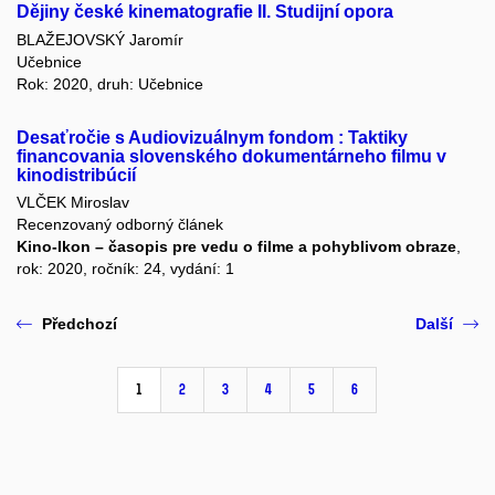
Dějiny české kinematografie II. Studijní opora
BLAŽEJOVSKÝ Jaromír
Učebnice
Rok: 2020, druh: Učebnice
Desaťročie s Audiovizuálnym fondom : Taktiky
financovania slovenského dokumentárneho filmu v
kinodistribúcií
VLČEK Miroslav
Recenzovaný odborný článek
Kino-Ikon – časopis pre vedu o filme a pohyblivom obraze
,
rok: 2020, ročník: 24, vydání: 1
Předchozí
Další
1
2
3
4
5
6