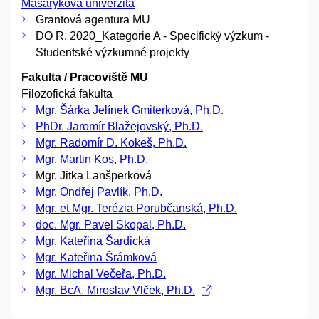
Masarykova univerzita
Grantová agentura MU
DO R. 2020_Kategorie A - Specifický výzkum -
Studentské výzkumné projekty
Fakulta / Pracoviště MU
Filozofická fakulta
Mgr. Šárka Jelínek Gmiterková, Ph.D.
PhDr. Jaromír Blažejovský, Ph.D.
Mgr. Radomír D. Kokeš, Ph.D.
Mgr. Martin Kos, Ph.D.
Mgr. Jitka Lanšperková
Mgr. Ondřej Pavlík, Ph.D.
Mgr. et Mgr. Terézia Porubčanská, Ph.D.
doc. Mgr. Pavel Skopal, Ph.D.
Mgr. Kateřina Šardická
Mgr. Kateřina Šrámková
Mgr. Michal Večeřa, Ph.D.
Mgr. BcA. Miroslav Vlček, Ph.D.