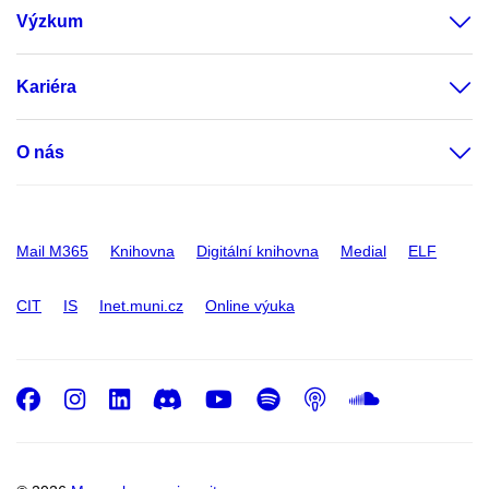
Výzkum
Kariéra
O nás
Mail M365
Knihovna
Digitální knihovna
Medial
ELF
CIT
IS
Inet.muni.cz
Online výuka
Facebook
Instagram
LinkedIn
Discord
Youtube
Spotify
Podcast
SoundC