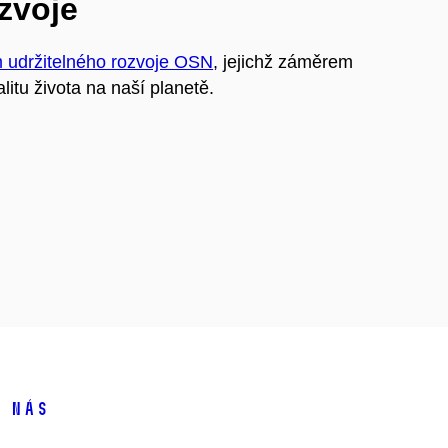
ozvoje
m udržitelného rozvoje OSN
, jejichž záměrem
litu života na naší planetě.
 nás