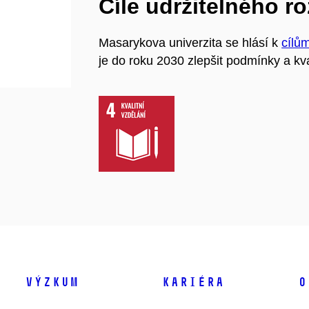
Cíle udržitelného r
Masarykova univerzita se hlásí k
cílů
je do roku 2030 zlepšit podmínky a kva
Výzkum
Kariéra
O