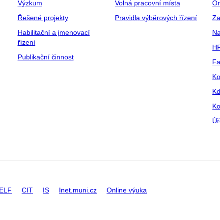
Výzkum
Volná pracovní místa
Or
Řešené projekty
Pravidla výběrových řízení
Za
Habilitační a jmenovací
Na
řízení
HR
Publikační činnost
Fa
Ko
Kd
Ko
Úř
ELF
CIT
IS
Inet.muni.cz
Online výuka