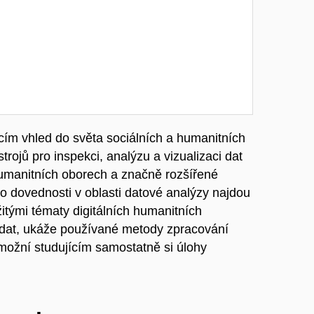
ím vhled do světa sociálních a humanitních
rojů pro inspekci, analýzu a vizualizaci dat
humanitních oborech a značně rozšířené
to dovednosti v oblasti datové analýzy najdou
itými tématy digitálních humanitních
h dat, ukáže používané metody zpracování
umožní studujícím samostatně si úlohy