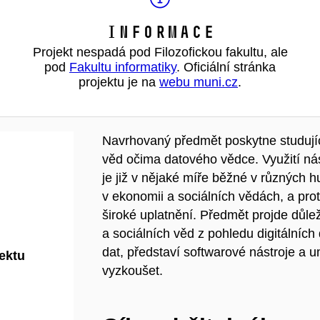
Informace
Projekt nespadá pod Filozofickou fakultu, ale
pod
Fakultu informatiky
. Oficiální stránka
projektu je na
webu muni.cz
.
Navrhovaný předmět poskytne studujíc
věd očima datového vědce. Využití nást
je již v nějaké míře běžné v různých 
v ekonomii a sociálních vědách, a pro
široké uplatnění. Předmět projde důlež
a sociálních věd z pohledu digitálníc
dat, představí softwarové nástroje a 
jektu
vyzkoušet.