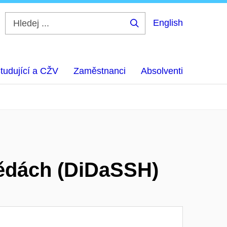
English
Hledej
...
tudující a CŽV
Zaměstnanci
Absolventi
 vědách (DiDaSSH)