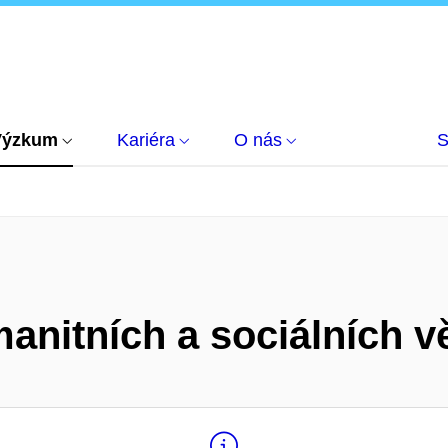
Výzkum
Kariéra
O nás
S
umanitních a sociálních