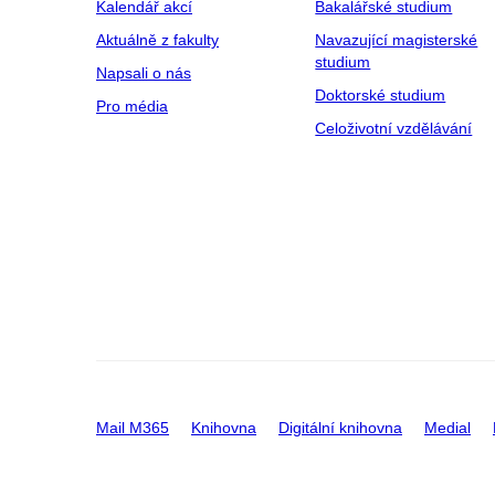
Kalendář akcí
Bakalářské studium
Aktuálně z fakulty
Navazující magisterské
studium
Napsali o nás
Doktorské studium
Pro média
Celoživotní vzdělávání
Mail M365
Knihovna
Digitální knihovna
Medial