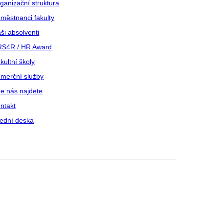
ganizační struktura
městnanci fakulty
ši absolventi
S4R / HR Award
kultní školy
merční služby
e nás najdete
ntakt
ední deska