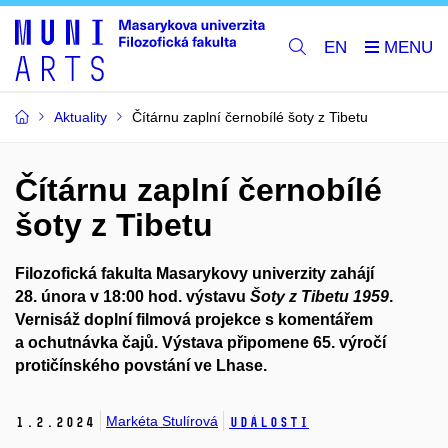
EN
Aktuality
Čítárnu zaplní černobílé šoty z Tibetu
Čítárnu zaplní černobílé
šoty z Tibetu
Filozofická fakulta Masarykovy univerzity zahájí
28. února v 18:00 hod. výstavu
Šoty z Tibetu 1959
.
Vernisáž doplní filmová projekce s komentářem
a ochutnávka čajů.
Výstava připomene 65. výročí
protičínského povstání ve Lhase.
Markéta Stulírová
1.
2.
2024
Události