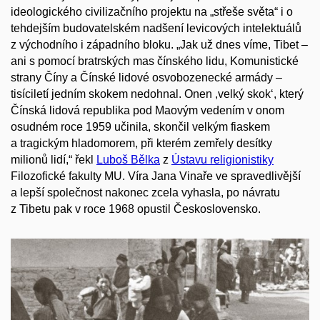
ideologického civilizačního projektu na „střeše světa“ i o
tehdejším budovatelském nadšení levicových intelektuálů
z východního i západního bloku. „Jak už dnes víme, Tibet –
ani s pomocí bratrských mas čínského lidu, Komunistické
strany Číny a Čínské lidové osvobozenecké armády –
tisíciletí jedním skokem nedohnal. Onen ,velký skok‘, který
Čínská lidová republika pod Maovým vedením v onom
osudném roce 1959 učinila, skončil velkým fiaskem
a tragickým hladomorem, při kterém zemřely desítky
milionů lidí,“ řekl
Luboš Bělka
z
Ústavu religionistiky
Filozofické fakulty MU. Víra Jana Vinaře ve spravedlivější
a lepší společnost nakonec zcela vyhasla, po návratu
z Tibetu pak v roce 1968 opustil Československo.