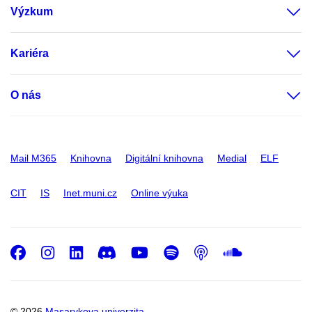
Výzkum
Kariéra
O nás
Mail M365
Knihovna
Digitální knihovna
Medial
ELF
CIT
IS
Inet.muni.cz
Online výuka
Facebook
Instagram
LinkedIn
Discord
Youtube
Spotify
Podcast
SoundC
© 2026
Masarykova univerzita