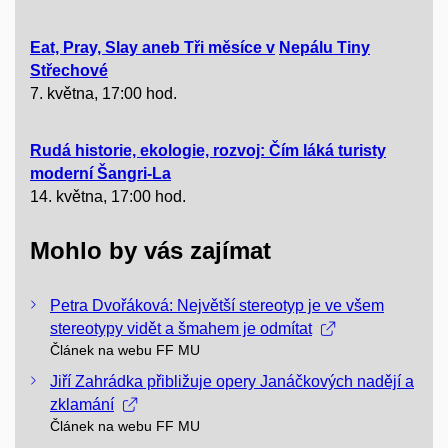
Eat, Pray, Slay aneb Tři měsíce v
Nepálu Tiny
Střechové
7. května, 17:00 hod.
Rudá historie, ekologie, rozvoj: Čím láká turisty
moderní Šangri-La
14. května, 17:00 hod.
Mohlo by vás zajímat
Petra Dvořáková: Největší stereotyp je ve všem
stereotypy vidět a šmahem je odmítat
Článek na webu FF MU
Jiří Zahrádka přibližuje opery Janáčkových nadějí a
zklamání
Článek na webu FF MU