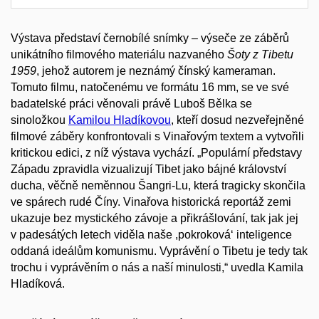
Výstava představí černobílé snímky – výseče ze záběrů
unikátního filmového materiálu nazvaného
Šoty z Tibetu
1959
, jehož autorem je neznámý čínský kameraman.
Tomuto filmu, natočenému ve formátu 16 mm, se ve své
badatelské práci věnovali právě Luboš Bělka se
sinoložkou
Kamilou Hladíkovou
, kteří dosud nezveřejněné
filmové záběry konfrontovali s Vinařovým textem a vytvořili
kritickou edici, z níž výstava vychází. „Populární představy
Západu zpravidla vizualizují Tibet jako bájné království
ducha, věčně neměnnou Šangri-Lu, která tragicky skončila
ve spárech rudé Číny. Vinařova historická reportáž zemi
ukazuje bez mystického závoje a přikrášlování, tak jak jej
v padesátých letech viděla naše ,pokroková‘ inteligence
oddaná ideálům komunismu. Vyprávění o Tibetu je tedy tak
trochu i vyprávěním o nás a naší minulosti,“ uvedla Kamila
Hladíková.