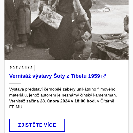
Pozvánka
Vernisáž výstavy Šoty z Tibetu 1959
Výstava představí černobílé záběry unikátního filmového
materiálu, jehož autorem je neznámý čínský kameraman.
Vernisáž začíná
28. února 2024 v 18:00 hod.
v Čítárně
FF MU.
ZJISTĚTE VÍCE