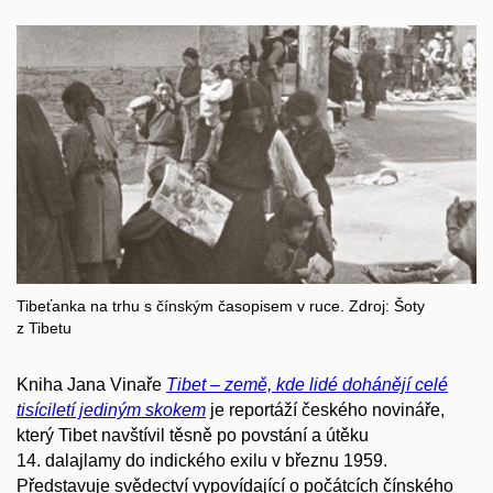
Tibeťanka na trhu s čínským časopisem v ruce. Zdroj: Šoty
z Tibetu
Kniha Jana Vinaře
Tibet – země, kde lidé dohánějí celé
tisíciletí jediným skokem
je reportáží českého novináře,
který Tibet navštívil těsně po povstání a útěku
14. dalajlamy do indického exilu v březnu 1959.
Představuje svědectví vypovídající o počátcích čínského