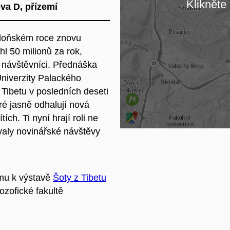
Klikněte 
va D, přízemí
Na
 loňském roce znovu
hl 50 milionů za rok,
tí návštěvníci. Přednáška
Univerzity Palackého
 Tibetu v posledních deseti
eré jasně odhalují nová
ích. Ti nyní hrají roli ne
valy novinářské návštěvy
mu k výstavě
Šoty z Tibetu
ozofické fakultě