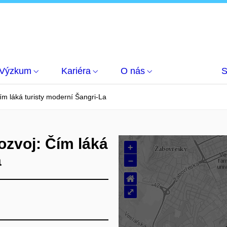
Výzkum
Kariéra
O nás
S
Čím láká turisty moderní Šangri-La
rozvoj: Čím láká
+
a
–
⌂
⤢