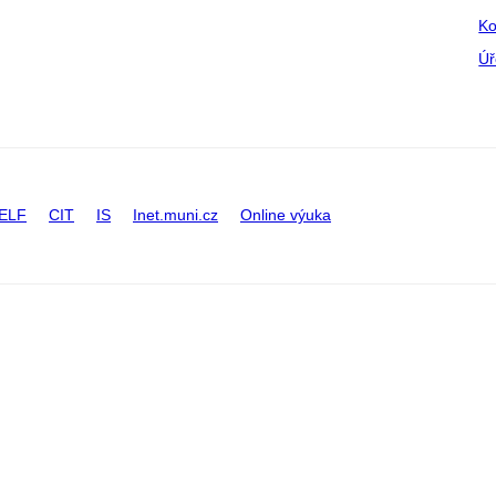
Ko
Úř
ELF
CIT
IS
Inet.muni.cz
Online výuka