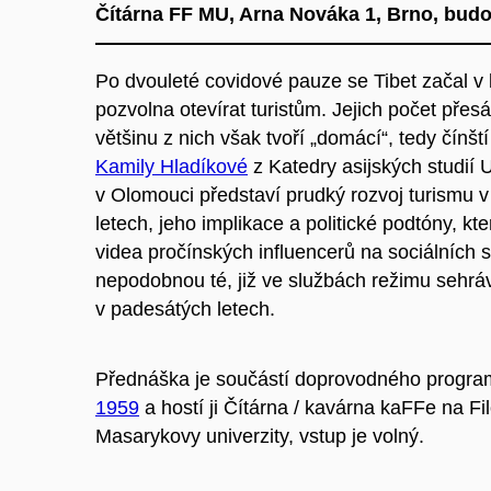
Čítárna FF MU, Arna Nováka 1, Brno, budo
Po dvouleté covidové pauze se Tibet začal v
pozvolna otevírat turistům. Jejich počet přesá
většinu z nich však tvoří „domácí“, tedy čínš
Kamily Hladíkové
z Katedry asijských studií 
v Olomouci představí prudký rozvoj turismu v
letech, jeho implikace a politické podtóny, kt
videa pročínských influencerů na sociálních sít
nepodobnou té, již ve službách režimu sehrá
v padesátých letech.
Přednáška je součástí doprovodného progra
1959
a hostí ji Čítárna / kavárna kaFFe na Fil
Masarykovy univerzity, vstup je volný.