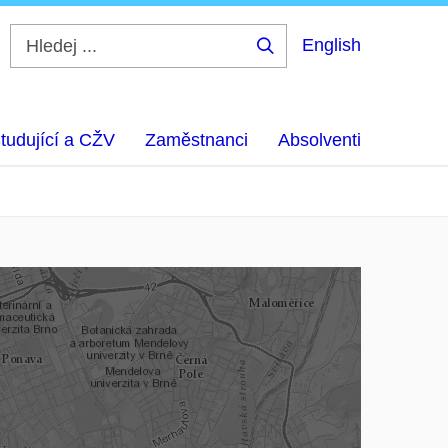
English
Hledej
...
tudující a CŽV
Zaměstnanci
Absolventi