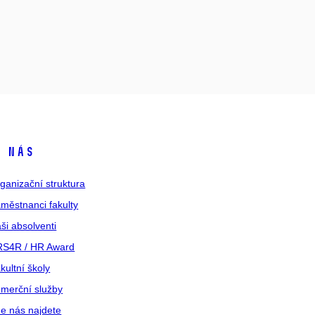
 nás
ganizační struktura
městnanci fakulty
ši absolventi
S4R / HR Award
kultní školy
merční služby
e nás najdete