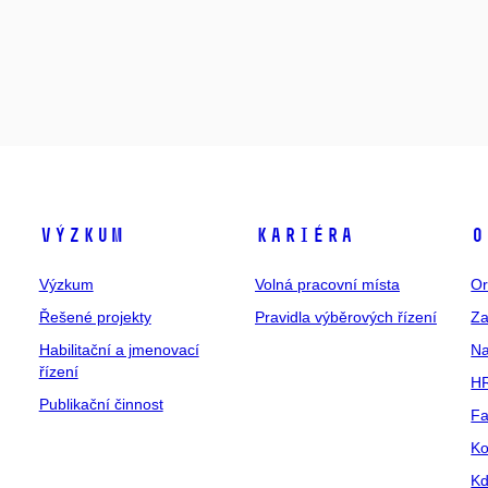
Výzkum
Kariéra
O
Výzkum
Volná pracovní místa
Or
Řešené projekty
Pravidla výběrových řízení
Za
Habilitační a jmenovací
Na
řízení
HR
Publikační činnost
Fa
Ko
Kd