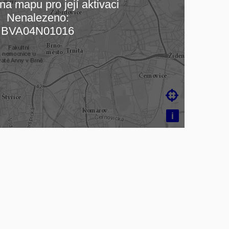
na mapu pro její aktivaci
Nenalezeno:
čítám mapu…
BVA04N01016

i