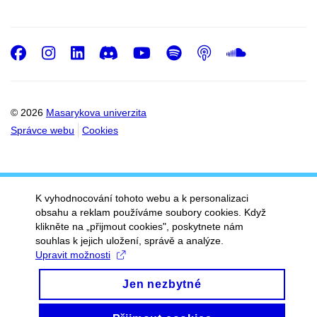
Facebook
Instagram
LinkedIn
Discord
Youtube
Spotify
Podcast
SoundC
© 2026
Masarykova univerzita
Správce webu
Cookies
K vyhodnocování tohoto webu a k personalizaci
obsahu a reklam používáme soubory cookies. Když
klikněte na „přijmout cookies", poskytnete nám
souhlas k jejich uložení, správě a analýze.
Upravit možnosti
Jen nezbytné