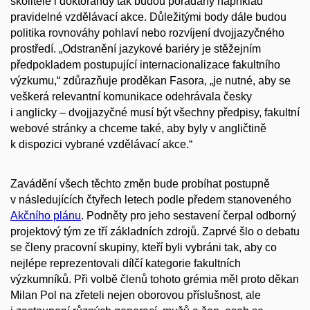
školitele i doktorandy tak budou pořádány například
pravidelné vzdělávací akce. Důležitými body dále budou
politika rovnováhy pohlaví nebo rozvíjení dvojjazyčného
prostředí. „Odstranění jazykové bariéry je stěžejním
předpokladem postupující internacionalizace fakultního
výzkumu,“ zdůrazňuje proděkan Fasora, „je nutné, aby se
veškerá relevantní komunikace odehrávala česky
i anglicky – dvojjazyčné musí být všechny předpisy, fakultní
webové stránky a chceme také, aby byly v angličtině
k dispozici vybrané vzdělávací akce.“
Zavádění všech těchto změn bude probíhat postupně
v následujících čtyřech letech podle předem stanoveného
Akčního plánu
. Podněty pro jeho sestavení čerpal odborný
projektový tým ze tří základních zdrojů. Zaprvé šlo o debatu
se členy pracovní skupiny, kteří byli vybráni tak, aby co
nejlépe reprezentovali dílčí kategorie fakultních
výzkumníků. Při volbě členů tohoto grémia měl proto děkan
Milan Pol na zřeteli nejen oborovou příslušnost, ale