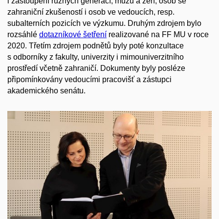
i zastoupení různých generací, mužů a žen, osob se
zahraniční zkušeností i osob ve vedoucích, resp.
subalterních pozicích ve výzkumu. Druhým zdrojem bylo
rozsáhlé
dotazníkové šetření
realizované na FF MU v roce
2020. Třetím zdrojem podnětů byly poté konzultace
s odborníky z fakulty, univerzity i mimouniverzitního
prostředí včetně zahraničí. Dokumenty byly posléze
připomínkovány vedoucími pracovišť a zástupci
akademického senátu.