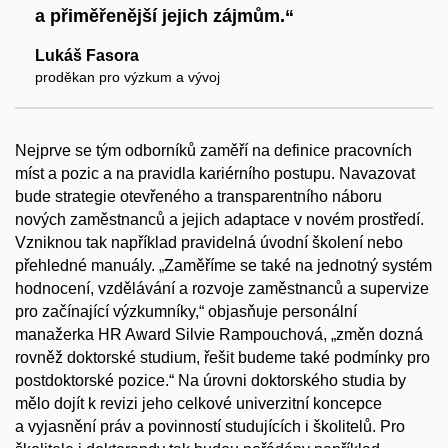
a přiměřenější jejich zájmům.“
Lukáš Fasora
proděkan pro výzkum a vývoj
Nejprve se tým odborníků zaměří na definice pracovních
míst a pozic a na pravidla kariérního postupu. Navazovat
bude strategie otevřeného a transparentního náboru
nových zaměstnanců a jejich adaptace v novém prostředí.
Vzniknou tak například pravidelná úvodní školení nebo
přehledné manuály. „Zaměříme se také na jednotný systém
hodnocení, vzdělávání a rozvoje zaměstnanců a supervize
pro začínající výzkumníky,“ objasňuje personální
manažerka HR Award Silvie Rampouchová, „změn dozná
rovněž doktorské studium, řešit budeme také podmínky pro
postdoktorské pozice.“ Na úrovni doktorského studia by
mělo dojít k revizi jeho celkové univerzitní koncepce
a vyjasnění práv a povinností studujících i školitelů. Pro