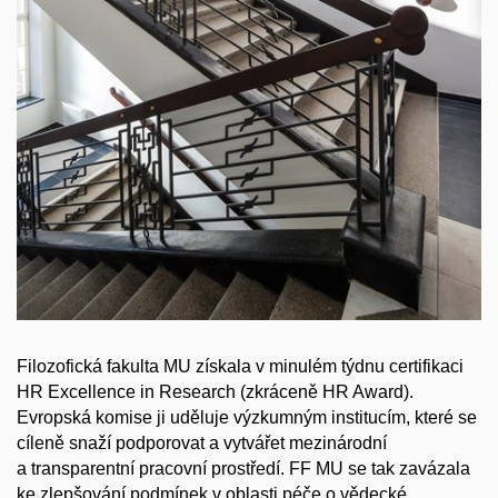
Filozofická fakulta MU získala v minulém týdnu certifikaci
HR Excellence in Research (zkráceně HR Award).
Evropská komise ji uděluje výzkumným institucím, které se
cíleně snaží podporovat a vytvářet mezinárodní
a transparentní pracovní prostředí. FF MU se tak zavázala
ke zlepšování podmínek v oblasti péče o vědecké