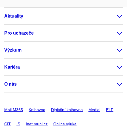
Aktuality
Pro uchazeče
Výzkum
Kariéra
O nás
Mail M365
Knihovna
Digitální knihovna
Medial
ELF
CIT
IS
Inet.muni.cz
Online výuka