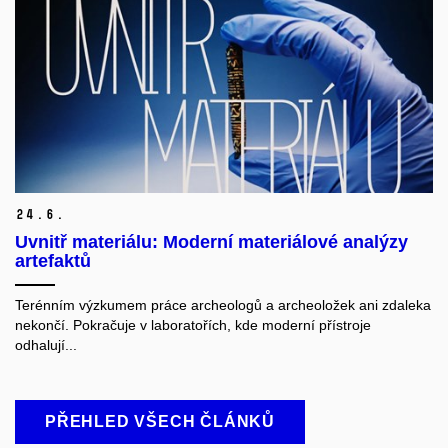
24.
6.
Uvnitř materiálu: Moderní materiálové analýzy
artefaktů
Terénním výzkumem práce archeologů a archeoložek ani zdaleka
nekončí. Pokračuje v laboratořích, kde moderní přístroje
odhalují...
PŘEHLED VŠECH ČLÁNKŮ