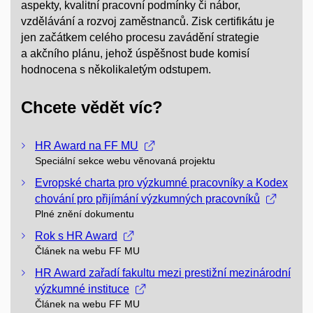
aspekty, kvalitní pracovní podmínky či nábor,
vzdělávání a rozvoj zaměstnanců. Zisk certifikátu je
jen začátkem celého procesu zavádění strategie
a akčního plánu, jehož úspěšnost bude komisí
hodnocena s několikaletým odstupem.
Chcete vědět víc?
HR Award na FF MU
Speciální sekce webu věnovaná projektu
Evropské charta pro výzkumné pracovníky a Kodex
chování pro přijímání výzkumných pracovníků
Plné znění dokumentu
Rok s HR Award
Článek na webu FF MU
HR Award zařadí fakultu mezi prestižní mezinárodní
výzkumné instituce
Článek na webu FF MU