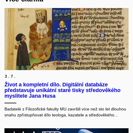
3.
7.
Život a kompletní dílo. Digitální databáze
představuje unikátní staré tisky středověkého
myslitele Jana Husa
Badatelé z Filozofické fakulty MU završili více než sto let dlouhou
snahu zpřístupňovat dílo teologa, kazatele a středověkého...