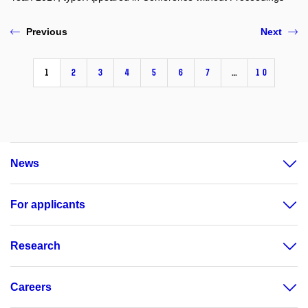
Previous
Next
1
2
3
4
5
6
7
…
10
News
For applicants
Research
Careers