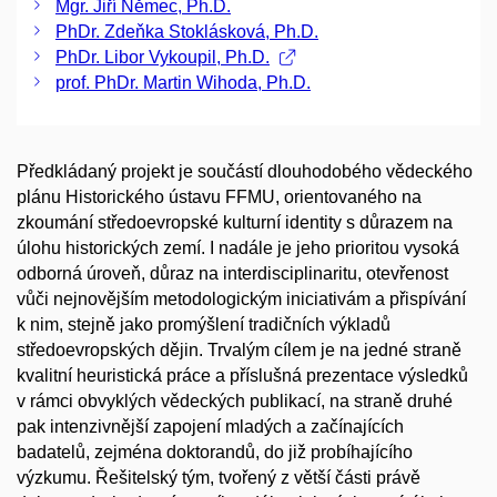
Mgr. Jiří Němec, Ph.D.
PhDr. Zdeňka Stoklásková, Ph.D.
PhDr. Libor Vykoupil, Ph.D.
prof. PhDr. Martin Wihoda, Ph.D.
Předkládaný projekt je součástí dlouhodobého vědeckého
plánu Historického ústavu FFMU, orientovaného na
zkoumání středoevropské kulturní identity s důrazem na
úlohu historických zemí. I nadále je jeho prioritou vysoká
odborná úroveň, důraz na interdisciplinaritu, otevřenost
vůči nejnovějším metodologickým iniciativám a přispívání
k nim, stejně jako promýšlení tradičních výkladů
středoevropských dějin. Trvalým cílem je na jedné straně
kvalitní heuristická práce a příslušná prezentace výsledků
v rámci obvyklých vědeckých publikací, na straně druhé
pak intenzivnější zapojení mladých a začínajících
badatelů, zejména doktorandů, do již probíhajícího
výzkumu. Řešitelský tým, tvořený z větší části právě