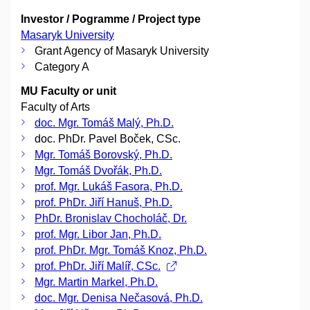
Investor / Pogramme / Project type
Masaryk University
Grant Agency of Masaryk University
Category A
MU Faculty or unit
Faculty of Arts
doc. Mgr. Tomáš Malý, Ph.D.
doc. PhDr. Pavel Boček, CSc.
Mgr. Tomáš Borovský, Ph.D.
Mgr. Tomáš Dvořák, Ph.D.
prof. Mgr. Lukáš Fasora, Ph.D.
prof. PhDr. Jiří Hanuš, Ph.D.
PhDr. Bronislav Chocholáč, Dr.
prof. Mgr. Libor Jan, Ph.D.
prof. PhDr. Mgr. Tomáš Knoz, Ph.D.
prof. PhDr. Jiří Malíř, CSc.
Mgr. Martin Markel, Ph.D.
doc. Mgr. Denisa Nečasová, Ph.D.