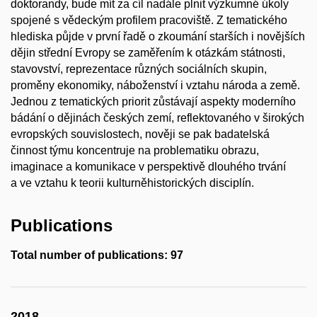
doktorandy, bude mít za cíl nadále plnit výzkumné úkoly
spojené s vědeckým profilem pracoviště. Z tematického
hlediska půjde v první řadě o zkoumání starších i novějších
dějin střední Evropy se zaměřením k otázkám státnosti,
stavovství, reprezentace různých sociálních skupin,
proměny ekonomiky, náboženství i vztahu národa a země.
Jednou z tematických priorit zůstávají aspekty moderního
bádání o dějinách českých zemí, reflektovaného v širokých
evropských souvislostech, nověji se pak badatelská
činnost týmu koncentruje na problematiku obrazu,
imaginace a komunikace v perspektivě dlouhého trvání
a ve vztahu k teorii kulturněhistorických disciplín.
Publications
Total number of publications: 97
2018