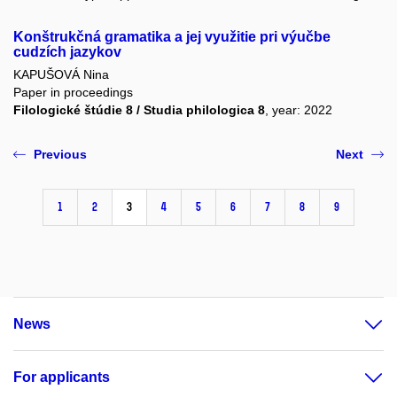
Konštrukčná gramatika a jej využitie pri výučbe
cudzích jazykov
KAPUŠOVÁ Nina
Paper in proceedings
Filologické štúdie 8 / Studia philologica 8
, year: 2022
Previous
Next
1
2
3
4
5
6
7
8
9
News
For applicants