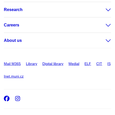
Research
Careers
About us
Mail M365
Library
Digital library
Medial
ELF
CIT
IS
Inet.muni.cz
Facebook
Instagram