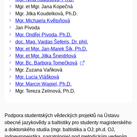
Mgr. et Mgr. Jana Kopečná
Mgr. Jitka Koudelková, Ph.D.
Mgr. Michaela Květoňová
Jan Pivoda
Mgr. Ondřej Pivoda, Ph.D.
doc. Mag. Vaidas Šeferis, Dr. phil.
Mgr. et Mgr. Jan-Marek Šík, Ph.D.
Mgr. et Mgr. Jitka Šnejdrlová
Mgr. Bc. Barbora Tomečková
Mgr. Zuzana Vaňková
Mgr. Lucia Vlášková
Mgr. Marcin Wągiel, Ph.D.
Mgr. Tereza Zelinová, Ph.D.
Podpora studentských vědeckých projektů na Ústavu
obecné jazykovědy a baltistiky pro studenty magisterského
a doktorského studia (mgr. baltistika a OJ; ph.d. OJ,
indoevropeistika, narratologie) pod metodickým vedením