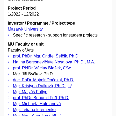
Project Period
1/2022 - 12/2022
Investor / Pogramme / Project type
Masaryk University
Specific research - support for student projects
MU Faculty or unit
Faculty of Arts
prof. PhDr. Mgr. Ondřej Šefčík, Ph.D.
Halina Beresnevičiúte Nosalova, Ph.D., M.A.
prof. RNDr. Václav Blažek, CSc.
Mgr. Jiří Byčkov, Ph.D.
doc. PhDr. Mojmír Dočekal, Ph.D.
Mgr. Kristýna Dufková, Ph.D.
Mgr. Matyáš Foltýn
prof. PhDr. Bohumil Fořt, Ph.D.
Mgr. Michaela Hulmanová
Mgr. Tetiana Ieremenko
Mgr. Nina Kapušová, Ph.D.