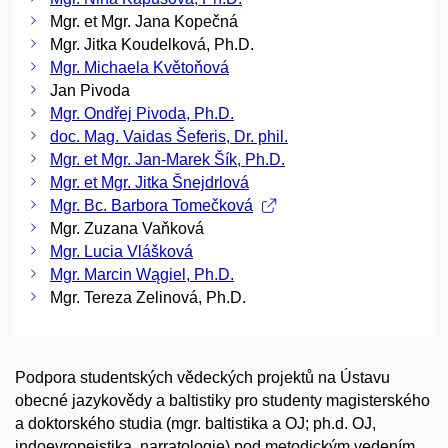
Mgr. et Mgr. Jana Kopečná
Mgr. Jitka Koudelková, Ph.D.
Mgr. Michaela Květoňová
Jan Pivoda
Mgr. Ondřej Pivoda, Ph.D.
doc. Mag. Vaidas Šeferis, Dr. phil.
Mgr. et Mgr. Jan-Marek Šík, Ph.D.
Mgr. et Mgr. Jitka Šnejdrlová
Mgr. Bc. Barbora Tomečková
Mgr. Zuzana Vaňková
Mgr. Lucia Vlášková
Mgr. Marcin Wągiel, Ph.D.
Mgr. Tereza Zelinová, Ph.D.
Podpora studentských vědeckých projektů na Ústavu
obecné jazykovědy a baltistiky pro studenty magisterského
a doktorského studia (mgr. baltistika a OJ; ph.d. OJ,
indoevropeistika, narratologie) pod metodickým vedením