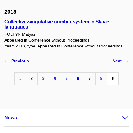
2018
Collective-singulative number system in Slavic
languages
FOLTÝN Matyáš
Appeared in Conference without Proceedings
Year: 2018, type: Appeared in Conference without Proceedings
Previous
Next
1
2
3
4
5
6
7
8
9
News