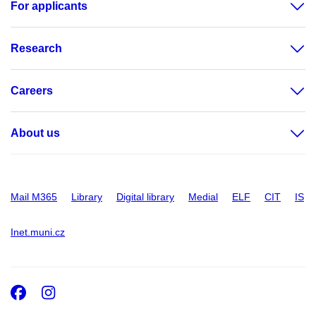
For applicants
Research
Careers
About us
Mail M365
Library
Digital library
Medial
ELF
CIT
IS
Inet.muni.cz
Facebook
Instagram