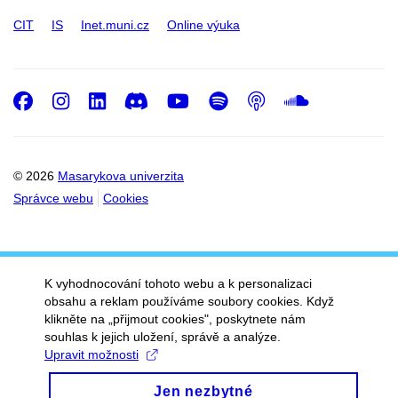
CIT
IS
Inet.muni.cz
Online výuka
Facebook
Instagram
LinkedIn
Discord
Youtube
Spotify
Podcast
SoundC
© 2026
Masarykova univerzita
Správce webu
Cookies
K vyhodnocování tohoto webu a k personalizaci
obsahu a reklam používáme soubory cookies. Když
klikněte na „přijmout cookies", poskytnete nám
souhlas k jejich uložení, správě a analýze.
Upravit možnosti
Jen nezbytné