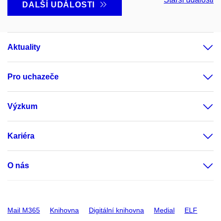
DALŠÍ UDÁLOSTI
Aktuality
Pro uchazeče
Výzkum
Kariéra
O nás
Mail M365
Knihovna
Digitální knihovna
Medial
ELF