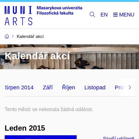
EN
Kalendář akcí
Kalendář akcí
Srpen 2014
Září
Říjen
Listopad
Prosinec
Tento měsíc se nekonala žádná událost.
Leden 2015
Starší události